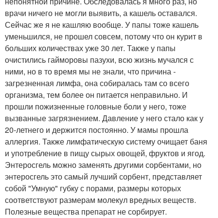
непонятной причине. Обследовалась я много раз, но
врачи ничего не могли выявить, а кашель оставался.
Сейчас же я не кашляю вообще. У папы тоже кашель
уменьшился, не прошел совсем, потому что он курит в
больших количествах уже 30 лет. Также у папы
очистились гайморовы пазухи, всю жизнь мучался с
ними, но в то время мы не знали, что причина -
загрезненная лимфа, она собиралась там со всего
организма, тем более он питается неправильно. И
прошли пожизненные головные боли у него, тоже
вызванные загрязнением. Давление у него стало как у
20-летнего и держится постоянно. У мамы прошла
аллергия. Также лимфатическую систему очищает баня
и употребление в пищу сырых овощей, фруктов и ягод.
Энтеросгель можно заменять другими сорбентами, но
энтеросгель это самый лучший сорбент, представляет
собой "Умную" губку с порами, размеры которых
соответствуют размерам молекул вредных веществ.
Полезные вещества препарат не сорбирует.