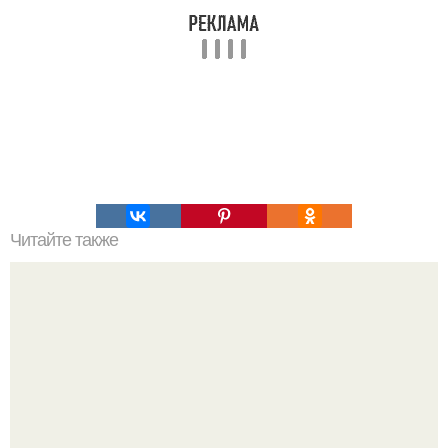
Читайте также
Медовая тыква - вкуснейший десерт.