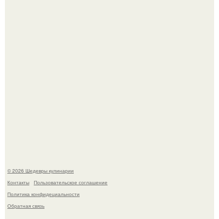
в Лос-анджелесе.
Зендея получила номинацию на премию "Эмми" в
категории "лучшая актриса в драматическом сериале" за
третий сезон "эйфории".
© 2026 Шедевры кулинарии
Контакты
Пользовательское соглашение
Политика конфидециальности
Обратная связь