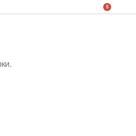
5
ки.