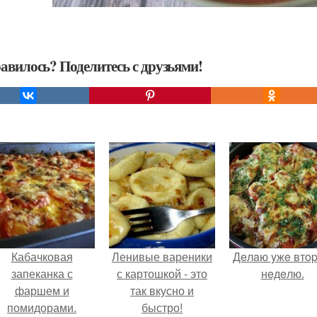
авилось? Поделитесь с друзьями!
Кабачковая
Ленивые вареники
Дeлaю yжe втo
запеканка с
с картошкой - это
нeдeлю.
фаршем и
так вкусно и
помидорами.
быстро!