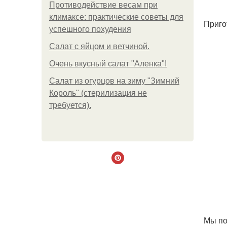
Противодействие весам при
климаксе: практические советы для
Приго
успешного похудения
Салат с яйцом и ветчиной.
Очень вкусный салат "Аленка"!
Салат из огурцов на зиму "Зимний
Король" (стерилизация не
требуется).
Мы по