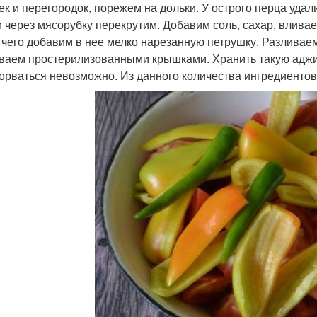
ек и перегородок, порежем на дольки. У острого перца удал
 через мясорубку перекрутим. Добавим соль, сахар, вливаем
 чего добавим в нее мелко нарезанную петрушку. Разливае
ваем простерилизованными крышками. Хранить такую аджику
торваться невозможно. Из данного количества ингредиентов п