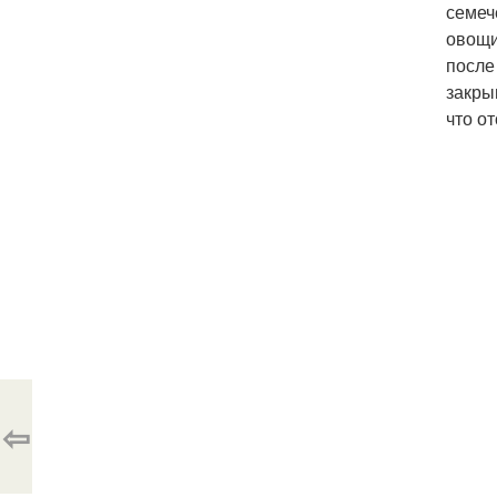
семеч
овощи
после
закры
что о
⇦