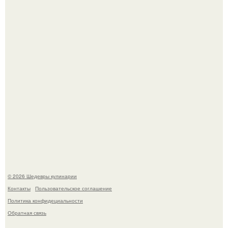
Самая популярная еда летом - мороженое.
Первый раз я попробовал его, когда приехал в гости к
деду.
© 2026 Шедевры кулинарии
Контакты
Пользовательское соглашение
Политика конфидециальности
Обратная связь