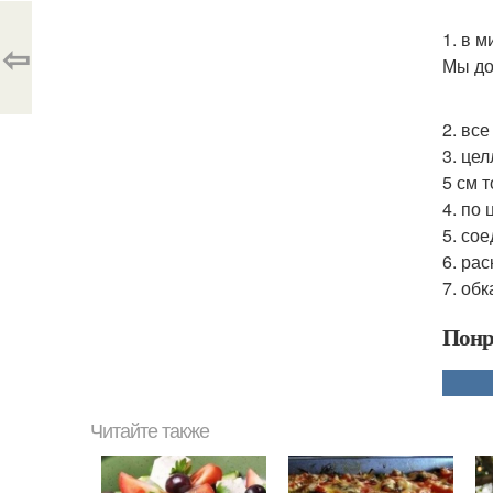
1. в 
⇦
Мы до
2. вс
3. це
5 см 
4. по
5. со
6. ра
7. об
Понр
Читайте также