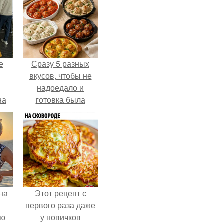
е
Сразу 5 разных
в
вкусов, чтобы не
надоедало и
на
готовка была
о
проще.
е.
на
Этот рецепт с
первого раза даже
ую
у новичков