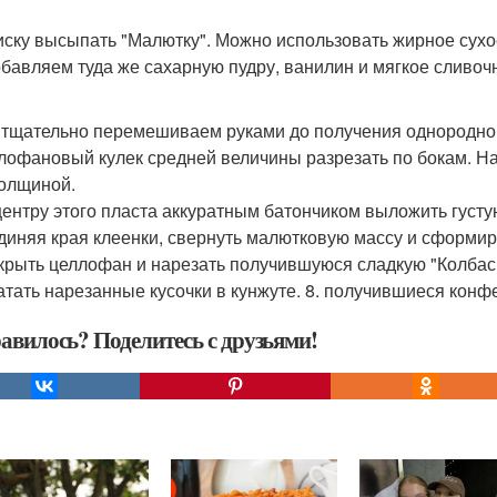
миску высыпать "Малютку". Можно использовать жирное сухое
бавляем туда же сахарную пудру, ванилин и мягкое сливоч
е тщательно перемешиваем руками до получения однородно
ллофановый кулек средней величины разрезать по бокам. На
толщиной.
 центру этого пласта аккуратным батончиком выложить густ
единяя края клеенки, свернуть малютковую массу и сформиро
скрыть целлофан и нарезать получившуюся сладкую "Колбаск
катать нарезанные кусочки в кунжуте. 8. получившиеся конф
авилось? Поделитесь с друзьями!