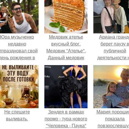
Юра музыченко
Медовик ателье
Ариана гранд
недавно
вкусный блог.
берет паузу 
тпраздновал свой
Медовик "Ателье".
публичной
день рождения в
Данный медовик
деятельности 
кругу самых
затмил собой все
фоне слухов 
близких и родных
варианты этого
своем здоровь
людей.
торта, которые
были приготовлены
раньше.
Не спешите
Зендея в рамках
Мария пороши
выливать.
промо - тура нового
показала
"Человека - Паука"
повзрослевш