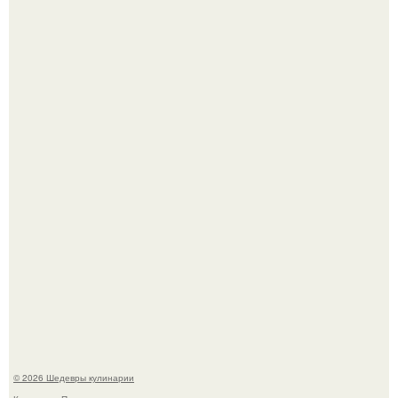
Мария порошина показала повзрослевшую дочь.
Самая популярная еда летом - мороженое.
© 2026 Шедевры кулинарии