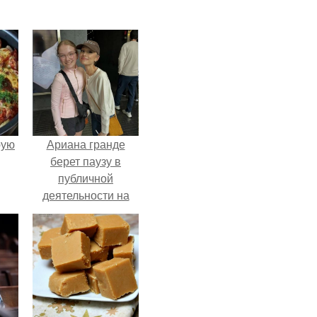
pую
Ариана гранде
берет паузу в
публичной
деятельности на
фоне слухов о
своем здоровье.