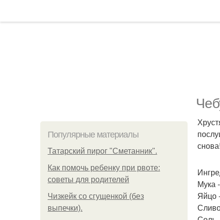
Чеб
Хруст
послу
Популярные материалы
снова
Татарский пирог "Сметанник".
Как помочь ребенку при рвоте:
Ингре
советы для родителей
Мука -
Яйцо -
Чизкейк со сгущенкой (без
Сливо
выпечки).
Соль -