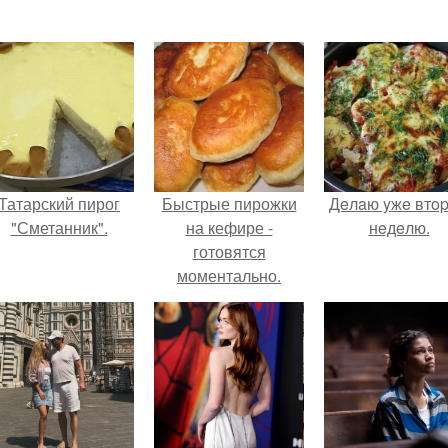
Татарский пирог
Быстрые пирожки
Дeлaю yжe втo
"Сметанник".
на кефире -
нeдeлю.
готовятся
моментально.