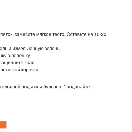
пяток, замесите мягкое тесто. Оставьте на 15-20
соль и измельчённую зелень.
онкую лепёшку.
 защипните края.
олотистой корочки.
холодной воды или бульона. * подавайте