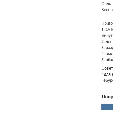
Соль -
Зелень
Приго
1. см
минут
2. дл
3. ра
4. вы
5. об
Совет
* для
чебур
Понр