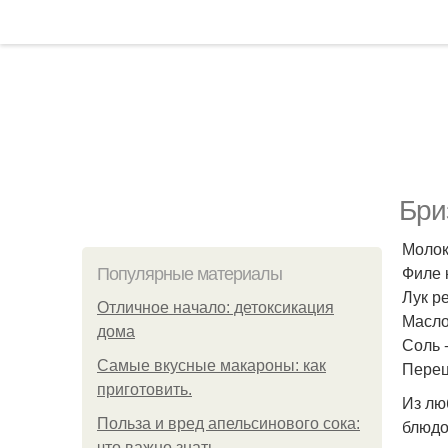
Бри
Молок
Филе к
Популярные материалы
Лук ре
Отличное начало: детоксикация
Масло
дома
Соль -
Самые вкусные макароны: как
Перец
приготовить.
Из лю
Польза и вред апельсинового сока:
блюдо
что важно знать