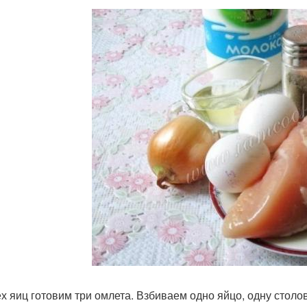
ех яиц готовим три омлета. Взбиваем одно яйцо, одну столо