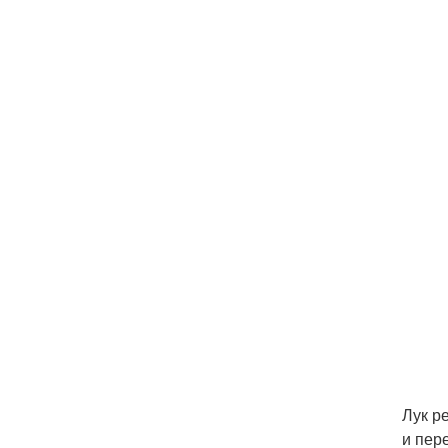
Лук р
и пер