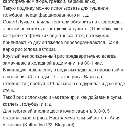
картофельным пюре, гречкой, вермишелью).
Такую подливу можно использовать для тушения
голубцов, перца фаршированного и т. д.
Совет! Лучше сначала тефтели обжарить на сковороде,
а потом выложить в кастрюлю и тушить. ( При обжарке в
кастрюле тефтельки чаще трескаются, потому как
прилипают ко дну и тяжелее переворачиваются. Как я
варю рис (слова автора).
Круглый непропаренный рис предварительно всегда
замачиваю в холодной воде минут на 30-1 час.
В кипящую подсоленную воду выкладываю промытый и
слитый рис (3 л. воды - 1 стакан риса. Варю до
готовности ( пробуя. Отбрасываю на дуршлаг и даю воде
стечь.
Такой рис использую и как гарнир, и как добавки в супы,
котлеты, голубцы и т. д.
Для тефтелей вполне достаточно сварить 0, 3-0. 5
стакана сырого риса. Наш замечательный автор - Алия
источник (Kulinariya123. Blogspot).