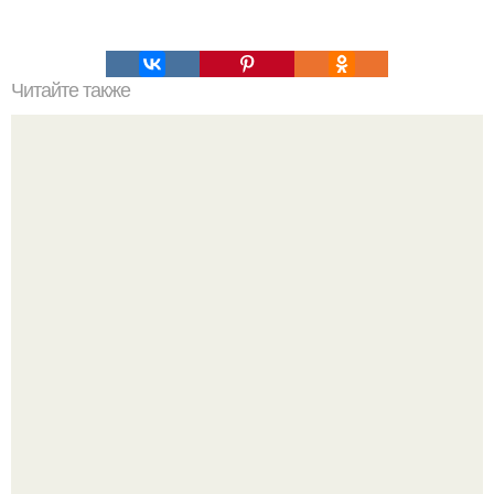
Читайте также
Курица в кисло-сладком соусе.