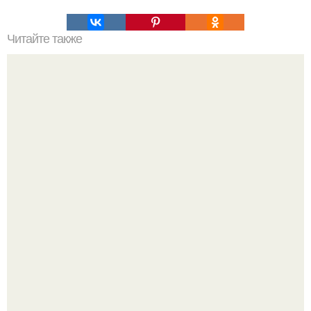
Читайте также
Торт "Медовое Полено".
Ариана гранде недавно опубликовала фотографию, на