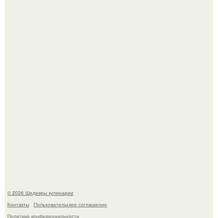
Зендея в рамках промо - тура нового "Человека - Паука"
в Лос-анджелесе.
Мария порошина показала повзрослевшую дочь.
© 2026 Шедевры кулинарии
Контакты
Пользовательское соглашение
Политика конфидециальности