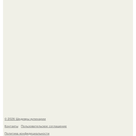
Токсис публично извинился перед генсухой на концерте
крида.
Зендея получила номинацию на премию "Эмми" в
категории "лучшая актриса в драматическом сериале" за
третий сезон "эйфории".
© 2026 Шедевры кулинарии
Контакты
Пользовательское соглашение
Политика конфидециальности