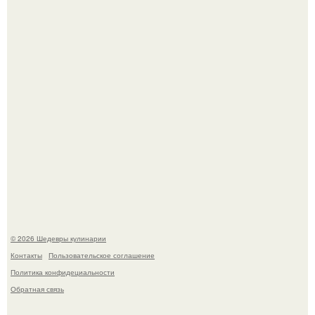
деду.
Лето - лучшее время для сочных овощей, свежей зелени
и салатов, которые готовятся буквально за несколько
минут.
© 2026 Шедевры кулинарии
Контакты
Пользовательское соглашение
Политика конфидециальности
Обратная связь