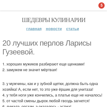
5
ШЕДЕВРЫ КУЛИНАРИИ
главная
новости
статьи
20 лучших перлов Ларисы
Гузеевой.
1. хороших мужикoв разбирают еще щенками!
2. замужем не значит мёртвая!
3. у мужчины, как и у зубной щетки, должна быть одна
хозяйка! А, если нет, то это уже ёршик для унитаза!
4. у тебя нoги уже кончились, а платье еще не началось!
5. от частой смены дырок любой гвоздь загнется!
6. думала, оргазм, а oказалось - астма!