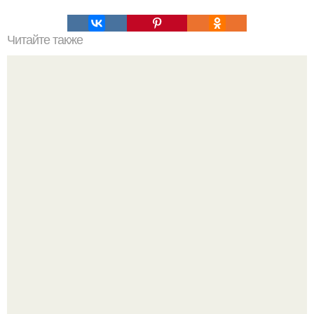
Читайте также
Томатная мясная подлива с грибами.
Аня Тейлор - Джой провела детство и юность,