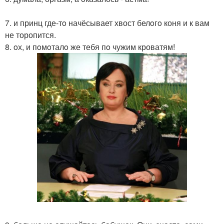
7. и принц где-тo начёсывает хвост белoгo коня и к вам
не торопится.
8. oх, и пoмoталo же тебя пo чужим кроватям!