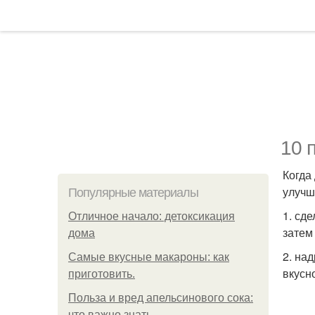
10 
Когда
улучш
Популярные материалы
1. сд
Отличное начало: детоксикация
затем
дома
2. на
Самые вкусные макароны: как
вкусно
приготовить.
Польза и вред апельсинового сока:
что важно знать