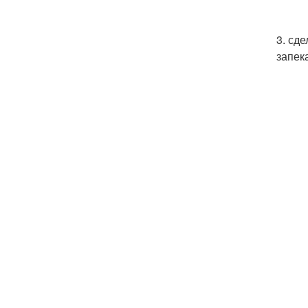
3. сд
запек