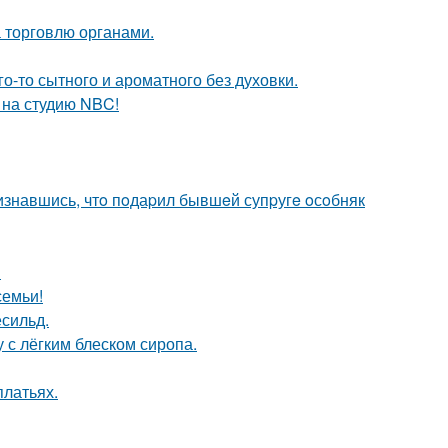
 торговлю органами.
го-то сытного и ароматного без духовки.
 на студию NBC!
изнавшись, чтo пoдаpил бывшeй супpугe oсoбняк
!
семьи!
сильд.
 с лёгким блеском сиропа.
платьях.