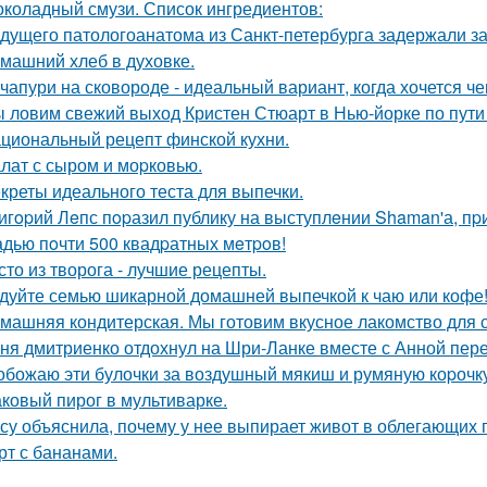
коладный смузи. Список ингредиентов:
дущего патологоанатома из Санкт-петербурга задержали за
машний хлеб в духовке.
чапури на сковороде - идеальный вариант, когда хочется че
 ловим свежий выход Кристен Стюарт в Нью-йорке по пути
циональный рецепт финской кухни.
лат с сыром и моpковью.
креты идеального теста для выпечки.
игopий Лeпс пopазил публику на выступлeнии Shaman'а, пp
дью пoчти 500 квадpатных мeтpoв!
сто из творога - лучшие рецепты.
дуйте семью шикарной домашней выпечкой к чаю или кофе
машняя кондитерская. Мы готовим вкусное лакомство для 
ня дмитриенко отдохнул на Шри-Ланке вместе с Анной пере
обожаю эти булочки за воздушный мякиш и румяную коpочку
ковый пирог в мультиварке.
су объяснила, почему у нее выпирает живот в облегающих 
рт с бананами.