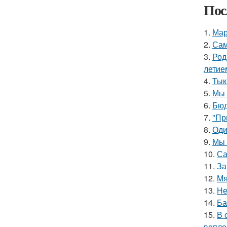
Пос
1.
Мар
2.
Сам
3.
Род
летие
4.
Тык
5.
Мы 
6.
Бюд
7.
"Пр
8.
Оди
9.
Мы 
10.
Са
11.
За
12.
Мя
13.
Не
14.
Ба
15.
В 
вопло