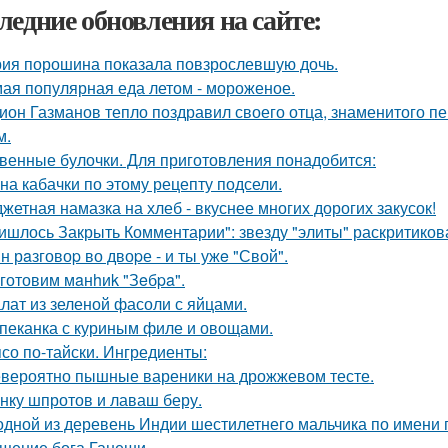
ледние обновления на сайте:
ия порошина показала повзрослевшую дочь.
ая популярная еда летом - мороженое.
ион Газманов тепло поздравил своего отца, знаменитого п
м.
венные булочки. Для приготовления понадобится:
на кабачки по этому рецепту подсели.
жетная намазка на хлеб - вкуснее многих дорогих закусок!
ишлось Закрыть Комментарии": звезду "элиты" раскритикова
н рaзговоp во двоpе - и ты ужe "Свой".
готовим мaнhиk "Зeбpa".
лат из зеленой фасоли с яйцами.
пеканка с куриным филе и овощами.
со по-тайски. Ингредиенты:
вероятно пышные вареники на дрожжевом тесте.
нку шпротов и лаваш беру.
одной из деревень Индии шестилетнего мальчика по имени
щение бога Ганеши.