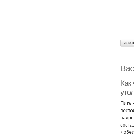
читат
Вас
Как 
уто
Пить 
посто
надое
соста
к обе