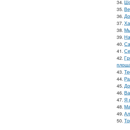
34.
Шо
35.
Ве
36.
До
37.
Ха
38.
Мы
39.
На
40.
Са
41.
Се
42.
Гp
плoща
43.
Те
44.
Ра
45.
До
46.
Ва
47.
Я 
48.
Ма
49.
Ал
50.
То