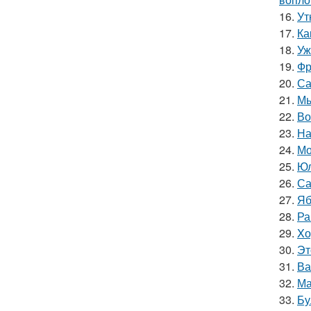
16.
Ут
17.
Ка
18.
Уж
19.
Фр
20.
Са
21.
Мы
22.
Во
23.
На
24.
Мо
25.
Юл
26.
Са
27.
Яб
28.
Ра
29.
Xо
30.
Эт
31.
Ва
32.
Ма
33.
Бу