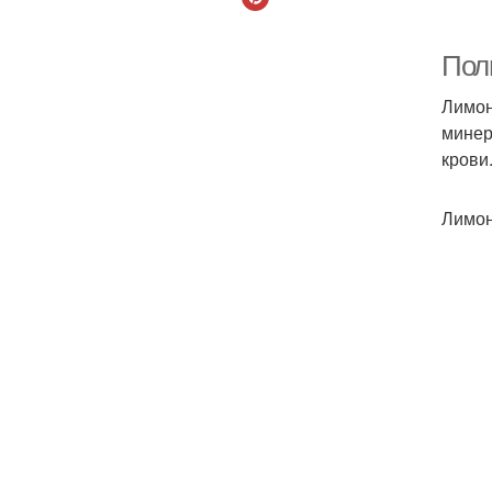
Пол
Лимон
минер
крови
Лимон