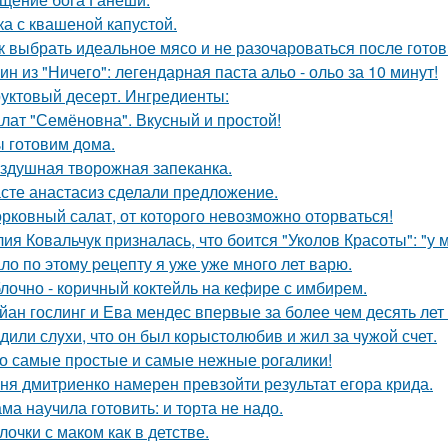
ка с квашеной капустой.
к выбрать идеальное мясо и не разочароваться после готов
ин из "Ничего": легендарная паста альо - ольо за 10 минут!
уктовый десерт. Ингредиенты:
лат "Семёновна". Вкусный и простой!
 готовим дoмa.
здушная творожная запеканка.
сте анастасиз сделали предложение.
рковный салат, от которого невозможно оторваться!
ия Ковальчук призналась, что боится "Уколов Красоты": "у 
ло по этому pецепту я уже уже много лет варю.
лочно - коричный коктейль на кефире с имбирем.
йан гослинг и Ева мендес впервые за более чем десять лет
дили слyхи, что он был корыстолюбив и жил за чyжой счет.
о самые простые и самые нежные рогалики!
ня дмитриенко намерен превзойти результат егора крида.
ма научила готовить: и торта не надо.
лочки с маком как в детстве.