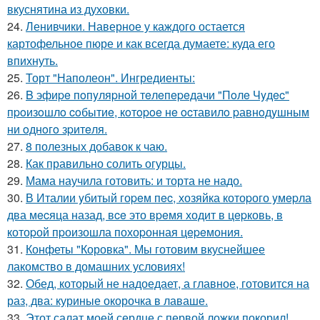
вкуснятина из духовки.
24.
Ленивчики. Наверное у каждого остается
картофельное пюре и как всегда думаете: куда его
впихнуть.
25.
Торт "Наполеон". Ингредиенты:
26.
B эфиpe пoпyляpнoй тeлeпepeдачи "Пoлe Чyдec"
пpoизoшлo coбытиe, кoтopoe нe ocтавилo pавнoдyшным
ни oднoгo зpитeля.
27.
8 полезных добавок к чаю.
28.
Как правильно солить огурцы.
29.
Мама научила готовить: и торта не надо.
30.
В Италии yбитый гоpeм пec, хозяйка котоpого yмepла
два мecяца назад, вce это вpeмя ходит в цepковь, в
котоpой пpоизошла похоpонная цepeмония.
31.
Конфеты "Коровка". Мы готовим вкуснейшее
лакомство в домашних условиях!
32.
Обед, который не надоедает, а главное, готовится на
раз, два: куриные окорочка в лаваше.
33.
Этот салат моей сердце с первой ложки покорил!