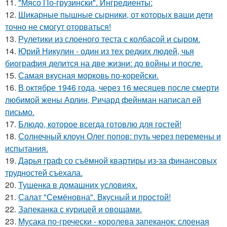
11.
"Мясо По-грузински". Ингредиенты:
12.
Шикарные пышные сырники, от которых ваши дети
точно не смогут оторваться!
13.
Рулетики из слоеного теста с колбасой и сыром.
14.
Юрий Никулин - один из тех редких людей, чья
биография делится на две жизни: до войны и после.
15.
Самая вкусная морковь по-корейски.
16.
В октябре 1946 года, через 16 месяцев после смерти
любимой жены Арлин, Ричард фейнман написал ей
письмо.
17.
Блюдо, которое всегда готовлю для гoстей!
18.
Солнечный клоун Олег попов: путь через перемены и
испытания.
19.
Дарья граф со съёмной квартиры из-за финансовых
трудностей съехала.
20.
Тушенка в домашних условиях.
21.
Салат "Семёновна". Вкусный и простой!
22.
Запеканка с курицей и овощами.
23.
Мусака по-гречески - королева запеканок: слоеная