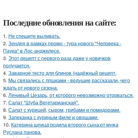
Последние обновления на сайте:
1.
Не спешите выливать.
2.
Зендея в рамках промо - тура нового "Человека -
Паука" в Лос-анджелесе.
3.
Этот рецепт с первого раза даже у новичков
получается.
4.
Заварное тесто для блинов (надёжный рецепт.
5.
Мы связались с лпшками - ведущие рассказали, чего
ждать от нового сезона.
6.
Ленивый Цезарь, от которого невозможно оторваться.
7.
Салат "Шуба Вегетарианская".
8.
Салат с курицей, сыром, грибами и помидорами.
9.
Запеканка с куриным филе и овощами.
10.
Катерина шпица родила второго сына от мужа
Руслана панова.