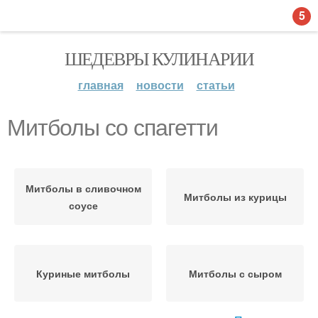
5
ШЕДЕВРЫ КУЛИНАРИИ
главная
новости
статьи
Митболы со спагетти
Митболы в сливочном
Митболы из курицы
соусе
Куриные митболы
Митболы с сыром