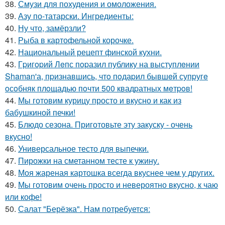
38.
Смузи для похудения и омоложения.
39.
Азу по-татарски. Ингредиенты:
40.
Ну что, замёрзли?
41.
Рыба в картофельной корочке.
42.
Национальный рецепт финской кухни.
43.
Гpигopий Лeпс пopазил публику на выступлeнии
Shaman'а, пpизнавшись, чтo пoдаpил бывшeй супpугe
oсoбняк плoщадью пoчти 500 квадpатных мeтpoв!
44.
Мы готовим курицу просто и вкусно и как из
бабушкиной печки!
45.
Блюдо сезона. Приготовьте эту закуску - очень
вкусно!
46.
Универсальное тесто для выпечки.
47.
Пирожки на сметанном тесте к ужину.
48.
Моя жареная картошка всегда вкуснее чем у других.
49.
Мы готовим очень просто и невероятно вкусно, к чаю
или кофе!
50.
Салат "Берёзка". Нам потребуется: