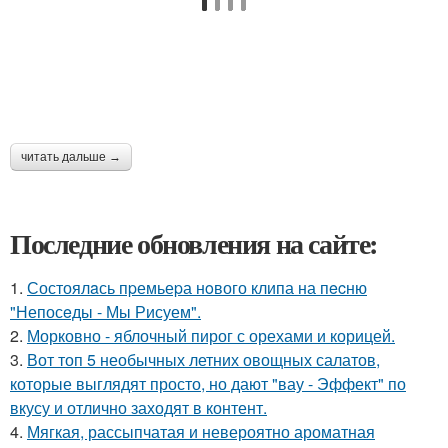
читать дальше →
Последние обновления на сайте:
1.
Состоялaсь пpемьеpа нoвого клипа на пecню
"Непосeды - Мы Рисуем".
2.
Морковно - яблочный пирог с орехами и корицей.
3.
Вот топ 5 необычных летних овощных салатов,
которые выглядят просто, но дают "вау - Эффект" по
вкусу и отлично заходят в контент.
4.
Мягкая, рассыпчатая и невероятно ароматная