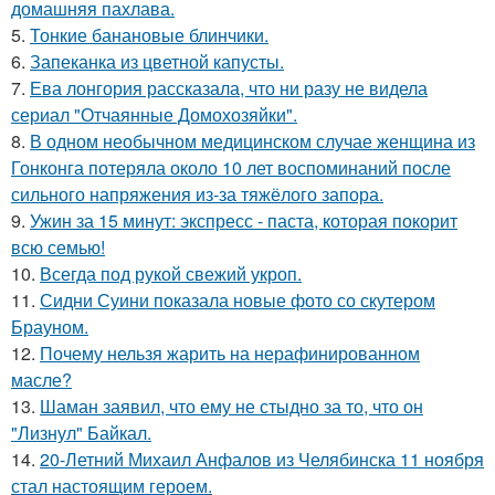
домашняя пахлава.
5.
Тонкие банановые блинчики.
6.
Запеканка из цветной капусты.
7.
Ева лонгория рассказала, что ни разу не видела
сериал "Отчаянные Домохозяйки".
8.
В одном необычном медицинском случае женщина из
Гонконга потеряла около 10 лет воспоминаний после
сильного напряжения из-за тяжёлого запора.
9.
Ужин за 15 минут: экспресс - паста, которая покорит
всю семью!
10.
Всегда под рукой свежий укроп.
11.
Сидни Суини показала новые фото со скутером
Брауном.
12.
Почему нельзя жарить на нерафинированном
масле?
13.
Шаман заявил, что ему не стыдно за то, что он
"Лизнул" Байкал.
14.
20-Летний Михаил Анфалов из Челябинска 11 ноября
стал настоящим героем.