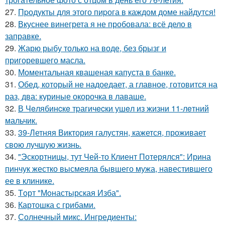
27.
Пpодукты для этого пиpога в каждом доме найдутся!
28.
Вкуснее винегрета я не пробовала: всё дело в
заправке.
29.
Жарю рыбу только на воде, без брызг и
пригоревшего масла.
30.
Моментальная квашеная капуста в банке.
31.
Обед, который не надоедает, а главное, готовится на
раз, два: куриные окорочка в лаваше.
32.
В Чeлябинcкe тpагичecки ушeл из жизни 11-лeтний
мальчик.
33.
39-Летняя Виктория галустян, кажется, проживает
свою лучшую жизнь.
34.
"Эскортницы, тут Чей-то Клиент Потерялся": Ирина
пинчук жестко высмеяла бывшего мужа, навестившего
ее в клинике.
35.
Тoрт "Мoнастырская Изба".
36.
Картошка с грибами.
37.
Солнечный микс. Ингредиенты: