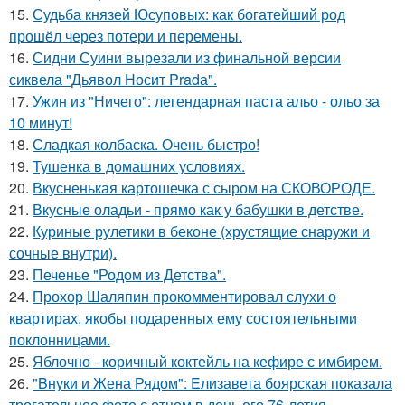
15.
Судьба князей Юсуповых: как богатейший род
прошёл через потери и перемены.
16.
Сидни Суини вырезали из финальной версии
сиквела "Дьявол Носит Pradа".
17.
Ужин из "Ничего": легендарная паста альо - ольо за
10 минут!
18.
Сладкая колбаска. Очень быстро!
19.
Тушенка в домашних условиях.
20.
Вкусненькая картошечка с сыром на СКОВОРОДЕ.
21.
Вкусные оладьи - прямо как у бабушки в детстве.
22.
Куриные рулетики в беконе (хрустящие снаружи и
сочные внутри).
23.
Печенье "Родом из Детства".
24.
Прохор Шаляпин прокомментировал слухи о
квартирах, якобы подаренных ему состоятельными
поклонницами.
25.
Яблочно - коричный коктейль на кефире с имбирем.
26.
"Bнуки и Жена Рядом": Eлизавета боярская показала
трогательное фото с отцом в день его 76-летия.