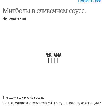
Показать все
Митболы в сливочном соусе.
Митболы в томатном
Митболы в духовке
соусе
Ингредиенты
Традиционные
Соус со спагетти
митболы
1 кг домашнего фарша.
2 ст. л. сливочного масла?50 гр сушеного лука (специя?