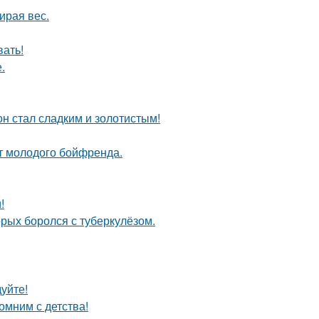
ирая вес.
вать!
.
он стал сладким и золотистым!
от молодого бойфренда.
!
орых боролся с туберкулёзом.
уйте!
омним с детства!