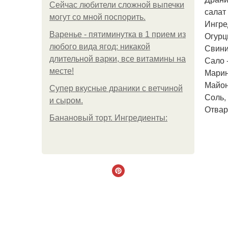
Сейчас любители сложной выпечки
салат
могут со мной поспорить.
Ингре
Варенье - пятиминутка в 1 прием из
Огурц
любого вида ягод: никакой
Свини
длительной варки, все витамины на
Сало 
месте!
Марин
Майон
Супер вкусные драники с ветчиной
Соль, 
и сыром.
Отвар
Банановый торт. Ингредиенты: