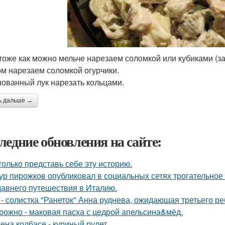
тоже как можно мельче нарезаем соломкой или кубиками (за
м нарезаем соломкой огурчики.
ованный лук нарезать кольцами.
ь дальше →
ледние обновления на сайте:
только представь себе эту историю.
ур пирожков опубликовал в социальных сетях трогательное
давнего путешествия в Италию.
 - солистка "Ранеток" Анна руднева, ожидающая третьего р
рожно - маковая пасха с цедрой апельсина&мёд.
ена колбасе - куриный рулет.