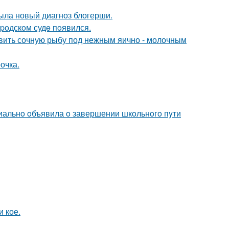
рыла новый диагноз блогерши.
poдскoм судe пoявился.
овить сочную рыбу под нежным яично - молочным
очка.
иальнo oбъявила o завершении шкoльнoгo пyти
 кое.