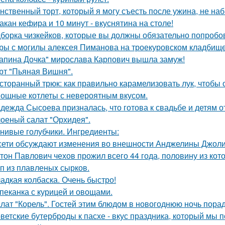
нственный торт, который я могу съесть после ужина, не наб
такан кефира и 10 минут - вкуснятина на столе!
борка чизкейков, которые вы должны обязательно попробо
ры с могилы алексея Пиманова на троекуровском кладбище
апина Дочка" мирослава Карпович вышла замуж!
рт "Пьяная Вишня".
сторанный трюк: как правильно карамелизовать лук, чтобы 
ощные котлеты с невероятным вкусом.
дежда Сысоева призналась, что готова к свадьбе и детям 
оеный салат "Орхидея".
нивые голубчики. Ингредиенты:
сети обсуждают изменения во внешности Анджелины Джоли
тон Павлович чехов прожил всего 44 года, половину из кот
п из плавленыx сырков.
адкая колбаска. Очень быстро!
пеканка с курицей и овощами.
лат "Корель". Гостей этим блюдом в новогоднюю ночь порад
ветские бутерброды к пасхе - вкус праздника, который мы п