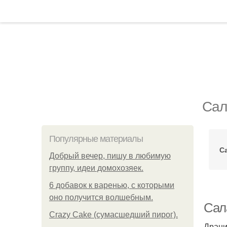
Сал
Популярные материалы
С
Добрый вечер, пишу в любимую
группу, идеи домохозяек.
6 добавок к варенью, с которыми
оно получится волшебным.
Сал
Crazy Cake (сумасшедший пирог).
Драни