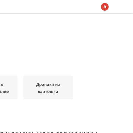
5
 с
Драники из
елем
картошки
учит аппетитно, а теперь представьте еще и