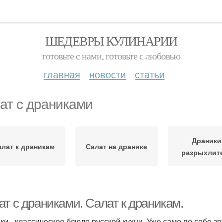
ШЕДЕВРЫ КУЛИНАРИИ
готовьте с нами, готовьте с любовью
главная
новости
статьи
ат с драниками
Драники
алат к драникам
Салат на дранике
разрыхлит
ат с драниками. Салат к драникам.
ки - классическое блюдо русской кухни. Уже само по себе зв