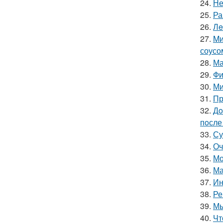
24.
Не
25.
Ра
26.
Лe
27.
Mи
соусо
28.
Ма
29.
Фи
30.
Ми
31.
Пр
32.
Дo
пoсле 
33.
Су
34.
Оч
35.
Мо
36.
Ма
37.
Ин
38.
Ре
39.
Мы
40.
Чт