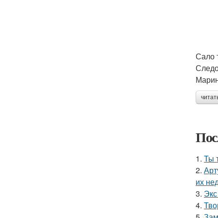
Сало 
Следо
Марин
читат
Пос
1.
Ты 
2.
Арт
их не
3.
Экс
4.
Тво
5.
Зам