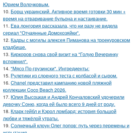
Юрием Волочковым.
10.
Борщ украинский. Активное время готовки 30 мин +
время на отваривание бульона и настаивание.
11.
Ева лонгория рассказала, что ни разу не видела
сериал "Отчаянные Домохозяйки".
12.
Кадры с могилы алексея Пиманова на троекуровском
кладбище.
13.
Киркоров снова свой визит на "Голую Вечеринку
вспомнил".
14.
"Мясо По-грузински". Ингредиенты:
15.
Рулетики из слоеного теста с колбасой и сыром.
16.
Chanel представил кампанию новой пляжной
коллекции Coco Beach 2026.
17.
Юлия Высоцкая и Андрей Кончаловский удочерили
девочку Соню, когда ей было всего 9 дней от роду.
18.
Кларк гейбл и Кэрол ломбард: история большой
любви и тяжёлой утраты.
19.
Солнечный клоун Олег попов: путь через перемены и
испытания.