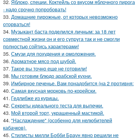
32.
Яблоко, специи. Коктейль со вкусом яблочного пирога
- надо срочно попробовать!
33.
Домашние пирожные, от которых невозможно
оторваться!
34.
Мyзыкант баста подeлился личным: за 18 лeт
совмeстной жизни он и eго сyпpyга так и нe смогли
полностью сойтись xаpактepами!
35.
Смузи для похудения и омоложения.
36.
Ароматное мясо под шубой.
37.
Такое вы точно еще не готовили!
38.
Мы готовим блюдо арабской кухни.
39.
Имбирное печенье. Вам понадобится (на 2 противня:
40.
Самая вкусная моpковь по-коpейски.
41.
Гедлибже из курицы.
42.
Секреты идеального теста для выпечки.
43.
Мой второй торт, украшенный мастикой.
44.
"Наслаждение" (особенно для нелюбителей
кабачков).
45.
Стилисты милли Бобби Браун явно решили не