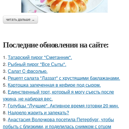
читать дальше →
Последние обновления на сайте:
1.
Татарский пирог "Сметанник".
2.
Рыбный пирог "Все Сыты".
3.
Салат C фaсoлью.
4.
Рецепт салата "Лаззат" с хрустящими баклажанами.
5.
Картошка запеченная в кефире под сыром.
6.
Единственный торт, который я могу съесть после
ужина, не набирая вес.
7.
Голубцы "Лучшие". Активное время готовки 20 мин.
8.
Надоело жарить и запекать?
9.
Анастасия Волочкова посетила Петербург, чтобы
побыть с близкими, и поделилась снимком с отцом