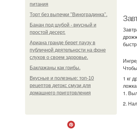
питания
Торт без выпечки "Виноградинка".
Завт
Банан под шубой - вкусный и
Завтр
простой десерт.
дрожж
Ариана гранде берет паузу в
быстр
публичной деятельности на фоне
слухов о своем здоровье.
Ингре
Чтобы
Баклажаны как грибы.
1 кг 
Вкусные и полезные: топ-10
ложка
рецептов детокс смузи для
1. Вы
домашнего приготовления
2. На