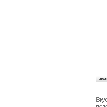
читат
Вкус
под