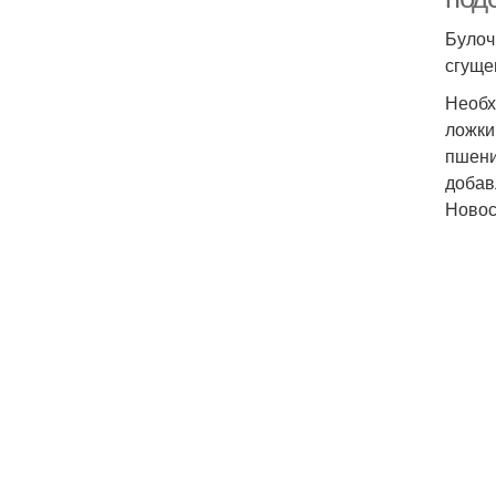
Булоч
сгуще
Необх
ложки
пшени
добав
Ново