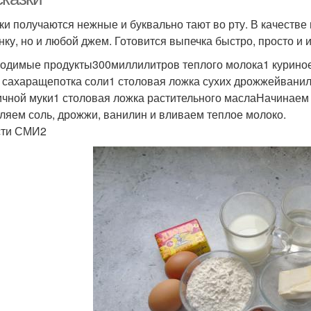
ки получаются нежные и буквально тают во рту. В качестве
нку, но и любой джем. Готовится выпечка быстро, просто и 
одимые продукты300миллилитров теплого молока1 куриное
 сахаращепотка соли1 столовая ложка сухих дрожжейвани
чной муки1 столовая ложка растительного маслаНачинаем
ляем соль, дрожжи, ванилин и вливаем теплое молоко.
сти СМИ2