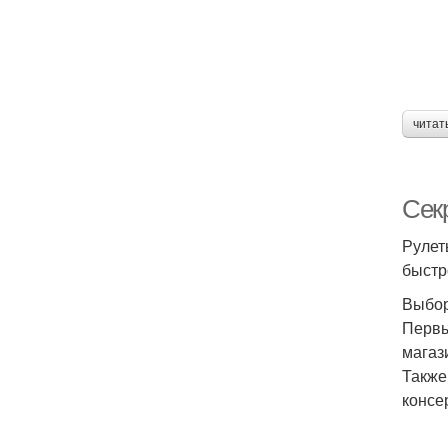
читат
Сек
Рулет
быстр
Выбор
Первы
магаз
Также
консе