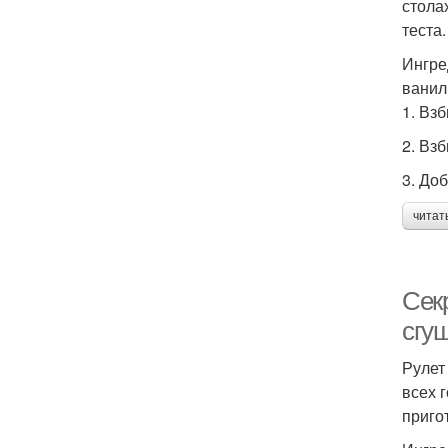
стола
теста.
Ингре
ванил
1. Взб
2. Вз
3. До
читат
Секр
сгу
Рулет
всех 
приго