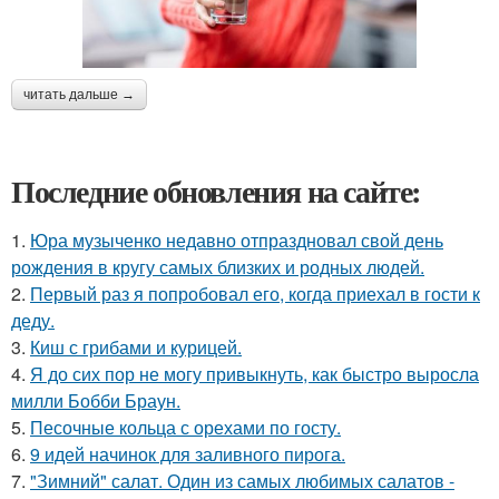
читать дальше →
Последние обновления на сайте:
1.
Юра музыченко недавно отпраздновал свой день
рождения в кругу самых близких и родных людей.
2.
Первый раз я попробовал его, когда приехал в гости к
деду.
3.
Киш с грибами и курицей.
4.
Я до сих пор не могу привыкнуть, как быстро выросла
милли Бобби Браун.
5.
Песочные кольца с орехами по госту.
6.
9 идей начинок для заливного пирога.
7.
"Зимний" салат. Один из самых любимых салатов -