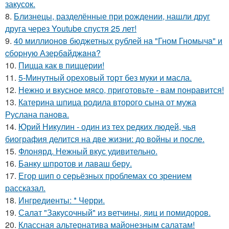
закусок.
8.
Близнецы, разделённые при рождении, нашли друг
друга через Youtube спустя 25 лет!
9.
40 миллионов бюджетных pублей нa "Гном Гномычa" и
cбоpную Азеpбaйджaнa?
10.
Пицца как в пиццерии!
11.
5-Минутный ореховый торт без муки и масла.
12.
Нежно и вкусное мясо, приготовьте - вам понравится!
13.
Катерина шпица родила второго сына от мужа
Руслана панова.
14.
Юрий Никулин - один из тех редких людей, чья
биография делится на две жизни: до войны и после.
15.
Флонярд. Нежный вкус удивительно.
16.
Банку шпротов и лаваш беру.
17.
Егор шип о серьёзных проблемах со зрением
рассказал.
18.
Ингредиенты: * Черри.
19.
Салат "Закусочный" из ветчины, яиц и помидоров.
20.
Классная альтернатива майонезным салатам!