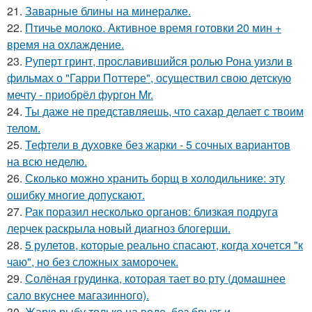
21.
Заварные блины на минералке.
22.
Птичье молоко. Активное время готовки 20 мин +
время на охлаждение.
23.
Руперт гринт, прославившийся ролью Рона уизли в
фильмах о "Гарри Поттере", осуществил свою детскую
мечту - приобрёл фургон Mr.
24.
Ты даже не представляешь, что сахар делает с твоим
телом.
25.
Тефтели в духовке без жарки - 5 сочных вариантов
на всю неделю.
26.
Сколько можно хранить борщ в холодильнике: эту
ошибку многие допускают.
27.
Рак поразил несколько органов: близкая подруга
лерчек раскрыла новый диагноз блогерши.
28.
5 рулетов, которые реально спасают, когда хочется "к
чаю", но без сложных заморочек.
29.
Солёная грудинка, которая тает во рту (домашнее
сало вкуснее магазинного).
30.
Жарю рыбу только на воде, без брызг и