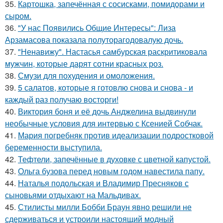
35.
Картошка, запечённая с сосисками, помидорами и
сыром.
36.
"У нас Появились Общие Интересы": Лиза
Арзамасова показала полуторагодовалую дочь.
37.
"Ненавижу". Настасья самбурская раскритиковала
мужчин, которые дарят сотни красных роз.
38.
Смузи для похудения и омоложения.
39.
5 салатов, которые я готовлю снова и снова - и
каждый раз получаю восторги!
40.
Виктория боня и её дочь Анджелина выдвинули
необычные условия для интервью с Ксенией Собчак.
41.
Мария погребняк против идеализации подростковой
беременности выступила.
42.
Тефтели, запечённые в духовке с цветной капустой.
43.
Ольга бузова перед новым годом навестила папу.
44.
Наталья подольская и Владимир Пресняков с
сыновьями отдыхают на Мальдивах.
45.
Стилисты милли Бобби Браун явно решили не
сдерживаться и устроили настоящий модный