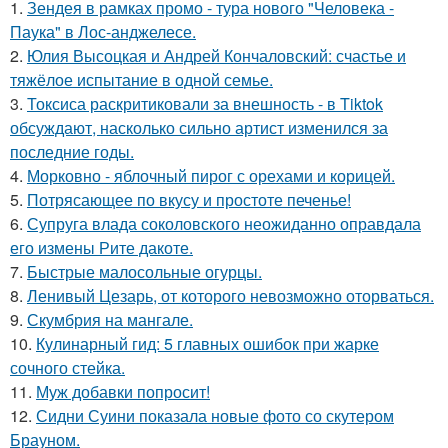
1.
Зендея в рамках промо - тура нового "Человека -
Паука" в Лос-анджелесе.
2.
Юлия Высоцкая и Андрей Кончаловский: счастье и
тяжёлое испытание в одной семье.
3.
Токсиса раскритиковали за внешность - в Tiktok
обсуждают, насколько сильно артист изменился за
последние годы.
4.
Морковно - яблочный пирог с орехами и корицей.
5.
Потрясающее по вкусу и простоте печенье!
6.
Супруга влада соколовского неожиданно оправдала
его измены Рите дакоте.
7.
Быстрые малосольные огурцы.
8.
Ленивый Цезарь, от которого невозможно оторваться.
9.
Скумбрия на мангале.
10.
Кулинарный гид: 5 главных ошибок при жарке
сочного стейка.
11.
Муж добавки попросит!
12.
Сидни Суини показала новые фото со скутером
Брауном.