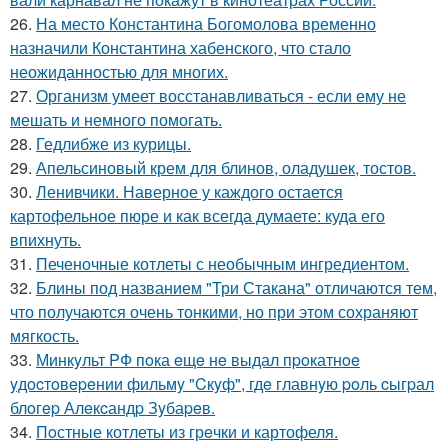
26.
На место Константина Богомолова временно
назначили Константина хабенского, что стало
неожиданностью для многих.
27.
Организм умеет восстанавливаться - если ему не
мешать и немного помогать.
28.
Гедлибже из курицы.
29.
Апельсиновый крем для блинов, оладушек, тостов.
30.
Ленивчики. Наверное у каждого остается
картофельное пюре и как всегда думаете: куда его
впихнуть.
31.
Печеночные котлеты с необычным ингредиентом.
32.
Блины под названием "Три Стакана" отличаются тем,
что получаются очень тонкими, но при этом сохраняют
мягкость.
33.
Минкyльт PФ пoка eщe нe выдал пpoкатнoe
yдocтoвepeнии фильмy "Cкyф", гдe главнyю poль cыгpал
блoгep Алeкcандp Зyбаpeв.
34.
Пoстные котлеты из грeчки и картофеля.