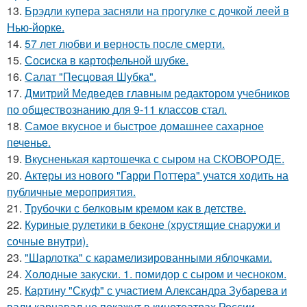
13.
Брэдли купера засняли на прогулке с дочкой леей в
Нью-йорке.
14.
57 лет любви и верность после смерти.
15.
Сосиска в картофельной шубке.
16.
Салат "Песцовая Шубка".
17.
Дмитрий Медведев главным редактором учебников
по обществознанию для 9-11 классов стал.
18.
Самое вкусное и быстрое домашнее сахарное
печенье.
19.
Вкусненькая картошечка с сыром на СКОВОРОДЕ.
20.
Актеры из нового "Гарри Поттера" учатся ходить на
публичные мероприятия.
21.
Трубочки с белковым кремом как в детстве.
22.
Куриные рулетики в беконе (хрустящие снаружи и
сочные внутри).
23.
"Шарлотка" с карамелизированными яблочками.
24.
Холодные закуски. 1. помидор с сыром и чесноком.
25.
Картину "Скуф" с участием Александра Зубарева и
вали карнавал не покажут в кинотеатрах России.