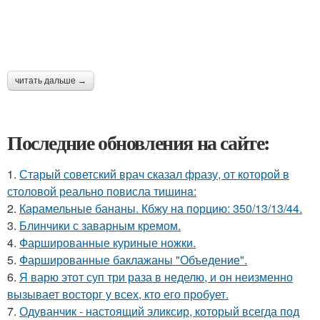
читать дальше →
Последние обновления на сайте:
1.
Старый советский врач сказал фразу, от которой в
столовой реально повисла тишинa:
2.
Карамельные бананы. Кбжу на порцию: 350/13/13/44.
3.
Блинчики с заварным кремом.
4.
Фаршированные куриные ножки.
5.
Фаршированные баклажаны "Объедение".
6.
Я варю этот суп три раза в неделю, и он неизменно
вызывает восторг у всех, кто его пробует.
7.
Одуванчик - настоящий эликсир, который всегда под