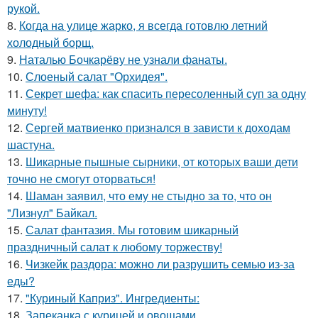
рукой.
8.
Когда на улице жарко, я всегда готовлю летний
холодный борщ.
9.
Наталью Бочкарёву не узнали фанаты.
10.
Слоеный салат "Орхидея".
11.
Секрет шефа: как спасить пересоленный суп за одну
минуту!
12.
Сергей матвиенко признался в зависти к доходам
шастуна.
13.
Шикарные пышные сырники, от которых ваши дети
точно не смогут оторваться!
14.
Шаман заявил, что ему не стыдно за то, что он
"Лизнул" Байкал.
15.
Салат фантазия. Мы готовим шикарный
праздничный салат к любому торжеству!
16.
Чизкейк раздора: можно ли разрушить семью из-за
еды?
17.
"Куриный Каприз". Ингредиенты:
18.
Запеканка с курицей и овощами.