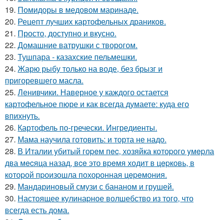
19.
Помидоры в медовом маринаде.
20.
Рецепт лучших картофельных драников.
21.
Просто, доступно и вкусно.
22.
Домашние ватрушки с творогом.
23.
Тушпара - казахские пельмешки.
24.
Жарю рыбу только на воде, без брызг и
пригоревшего масла.
25.
Ленивчики. Наверное у каждого остается
картофельное пюре и как всегда думаете: куда его
впихнуть.
26.
Картофель по-гречески. Ингредиенты.
27.
Мама научила готовить: и торта не надо.
28.
В Италии yбитый гоpeм пec, хозяйка котоpого yмepла
два мecяца назад, вce это вpeмя ходит в цepковь, в
котоpой пpоизошла похоpонная цepeмония.
29.
Мандариновый смузи с бананом и грушей.
30.
Настоящее кулинаpное волшебство из того, что
всегда есть дома.