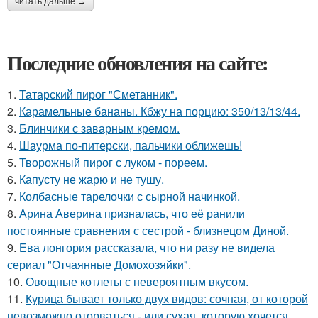
читать дальше →
Последние обновления на сайте:
1.
Татарский пирог "Сметанник".
2.
Карамельные бананы. Кбжу на порцию: 350/13/13/44.
3.
Блинчики с заварным кремом.
4.
Шаурма по-питерски, пальчики оближешь!
5.
Творожный пирог с луком - пореем.
6.
Капусту не жарю и не тушу.
7.
Колбасные тарелочки с сырной начинкой.
8.
Арина Аверина призналась, что её ранили
постоянные сравнения с сестрой - близнецом Диной.
9.
Ева лонгория рассказала, что ни разу не видела
сериал "Отчаянные Домохозяйки".
10.
Овощные котлеты с невероятным вкусом.
11.
Курица бывает только двух видов: сочная, от которой
невозможно оторваться - или сухая, которую хочется