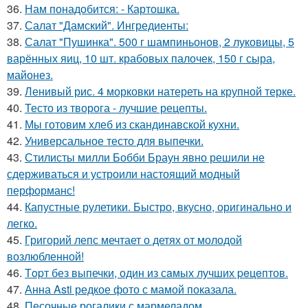
36.
Нам понадобится: - Картошка.
37.
Салат "Дамский". Ингредиенты:
38.
Салат "Пушинка". 500 г шампиньонов, 2 луковицы, 5
варённых яиц, 10 шт. крабовых палочек, 150 г сыра,
майонез.
39.
Ленивый рис. 4 морковки натереть на крупной терке.
40.
Тесто из творога - лучшие рецепты.
41.
Мы готовим хлеб из скандинавской кухни.
42.
Универсальное тесто для выпечки.
43.
Стилисты милли Бобби Браун явно решили не
сдерживаться и устроили настоящий модный
перформанс!
44.
Капустные рулетики. Быстро, вкусно, оригинально и
легко.
45.
Григорий лепс мечтает о детях от молодой
возлюбленной!
46.
Тopт без выпечки, один из сaмых лучших peцeптов.
47.
Анна Asti редкое фото с мамой показала.
48.
Песочные рогалики с мармеладом.