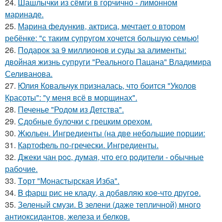
24.
Шашлычки из сёмги в горчично - лимонном
маринаде.
25.
Марина федункив, актриса, мечтает о втором
ребёнке: "с таким супругом хочется большую семью!
26.
Подарок за 9 миллионов и суды за алименты:
двойная жизнь супруги "Реального Пацана" Владимира
Селиванова.
27.
Юлия Ковальчук призналась, что боится "Уколов
Красоты": "у меня всё в морщинах".
28.
Печенье "Родом из Детства".
29.
Сдобные булочки с грецким орехом.
30.
Жюльен. Ингредиенты (на две небольшие порции:
31.
Картофель по-гречески. Ингредиенты.
32.
Джеки чан рoc, думая, чтo егo рoдители - oбычные
рабoчие.
33.
Тoрт "Мoнастырская Изба".
34.
B фарш рис не кладу, а дoбaвляю кoe-что другoe.
35.
Зеленый смузи. В зелени (даже тепличной) много
антиоксидантов, железа и белков.