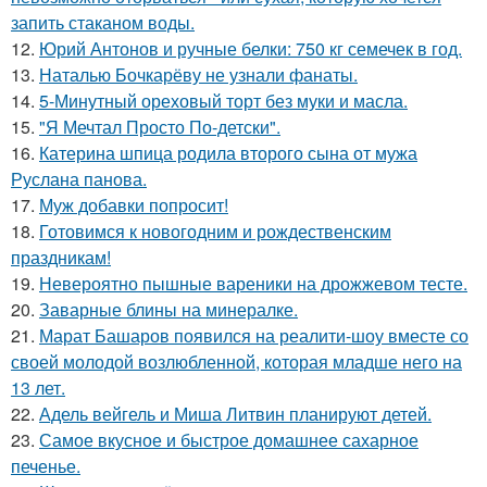
запить стаканом воды.
12.
Юрий Антонов и ручные белки: 750 кг семечек в год.
13.
Наталью Бочкарёву не узнали фанаты.
14.
5-Минутный ореховый торт без муки и масла.
15.
"Я Мечтал Просто По-детски".
16.
Катерина шпица родила второго сына от мужа
Руслана панова.
17.
Муж добавки попросит!
18.
Готовимся к новогодним и рождественским
праздникам!
19.
Невероятно пышные вареники на дрожжевом тесте.
20.
Заварные блины на минералке.
21.
Марат Башаров появился на реалити-шоу вместе со
своей молодой возлюбленной, которая младше него на
13 лет.
22.
Адель вейгель и Миша Литвин планируют детей.
23.
Самое вкусное и быстрое домашнее сахарное
печенье.