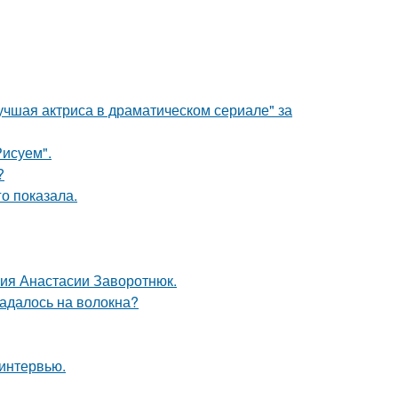
учшая актриса в драматическом сериале" за
Рисуем".
?
о показала.
ния Анастасии Заворотнюк.
падалось на волокна?
 интервью.