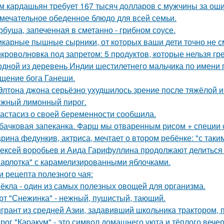
м кардашьян требует 167 тысяч долларов с мужчины за ошиб
мечательное обеденное блюдо для всей семьи.
рбуша, запеченная в сметанно - грибном соусе.
карные пышные сырники, от которых ваши дети точно не см
кроволновка под запретом: 5 продуктов, которые нельзя гр
одной из деревень Индии шестилетнего мальчика по имени
щение бога Ганеши.
Элтона джона серьёзно ухудшилось зрение после тяжёлой 
жный лимонный пирог.
астасиз о своей беременности сообщила.
бачковая запеканка. Фарш мы отваренным рисом + специи
рина федункив, актриса, мечтает о втором ребёнке: "с так
ексей воробьев и Аида Гарифуллина продолжают делиться
арлотка" с карамелизированными яблочками.
и рецепта полезного чая:
ёкла - один из самых полезных овощей для организма.
рт "Снежинка" - нежный, пушистый, тающий.
грант из средней Азии, задавивший школьника трактором, 
рог "Каpакум" - это символ домашнего уюта и тёплого вечер