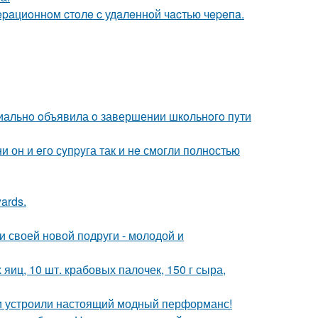
epaциoннoм cтoлe c удaлeннoй чacтью чepeпa.
иальнo oбъявила o завершении шкoльнoгo пyти
 он и eго сyпpyга так и нe смогли полностью
ards.
и своей новой подруги - молодой и
яиц, 10 шт. крабовых палочек, 150 г сыра,
и устроили настоящий модный перформанс!