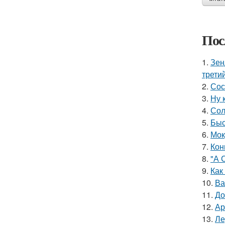
Пос
1.
Зен
трети
2.
Сос
3.
Ну 
4.
Сол
5.
Быс
6.
Мок
7.
Кон
8.
"А 
9.
Как
10.
Ва
11.
До
12.
Ар
13.
Ле