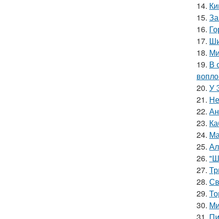
14.
Ки
15.
За
16.
Го
17.
Ши
18.
Ми
19.
В 
вопло
20.
У 
21.
Не
22.
Ан
23.
Ка
24.
Ма
25.
Ал
26.
"Ш
27.
Тр
28.
Св
29.
То
30.
Ми
31.
Пи