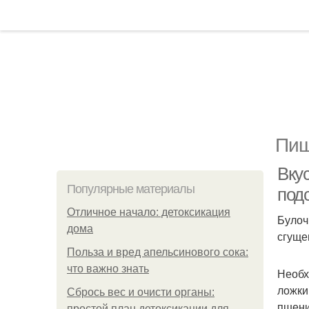
Пищ
Вкус
Популярные материалы
под
Отличное начало: детоксикация
Булоч
дома
сгуще
Польза и вред апельсинового сока:
что важно знать
Необх
ложки
Сбрось вес и очисти органы:
пшени
простой план детоксикации для