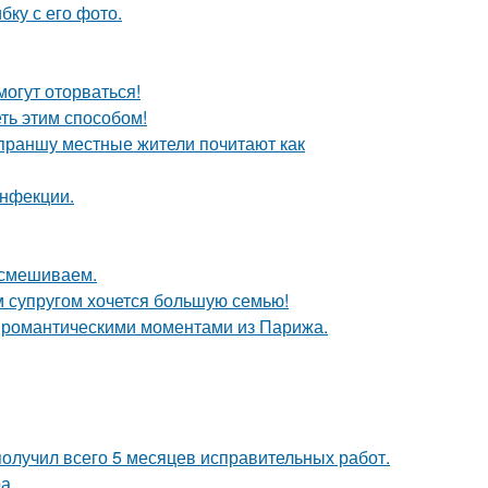
ку с его фото.
огут оторваться!
еть этим способом!
 праншу местные жители почитают как
инфекции.
 смешиваем.
им супругом хочется большую семью!
 романтическими моментами из Парижа.
получил всего 5 месяцев исправительных работ.
а.