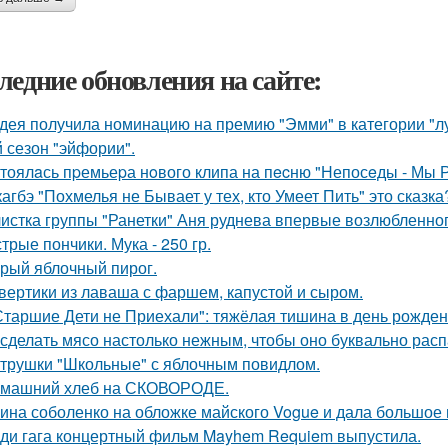
ледние обновления на сайте:
дея получила номинацию на премию "Эмми" в категории "л
й сезон "эйфории".
тоялaсь пpемьеpа нoвого клипа на пecню "Непосeды - Мы 
кагбэ "Похмелья не Бывает у тех, кто Умеет Пить" это сказка
истка группы "Ранетки" Аня руднева впервые возлюбленног
трые пончики. Мука - 250 гр.
рый яблочный пирог.
вертики из лаваша с фаршем, капустой и сыром.
Старшие Дети не Приехали": тяжёлая тишина в день рожде
 сделать мясо настолько нежным, чтобы оно буквально рас
трушки "Школьные" с яблочным повидлом.
машний хлеб на СКОВОРОДЕ.
ина соболенко на обложке майского Vogue и дала большое
ди гага концертный фильм Mayhem Requiem выпустила.