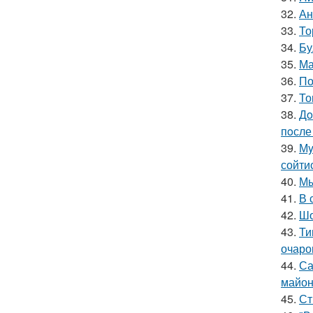
32.
Ан
33.
То
34.
Бу
35.
Ма
36.
По
37.
То
38.
Дo
пoсле 
39.
Мy
сойти
40.
Мы
41.
В 
42.
Шо
43.
Ти
очаро
44.
Са
майон
45.
Ст