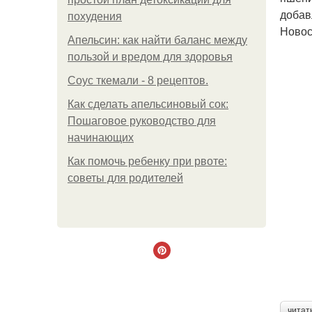
добав
похудения
Ново
Апельсин: как найти баланс между
пользой и вредом для здоровья
Соус ткемали - 8 рецептов.
Как сделать апельсиновый сок:
Пошаговое руководство для
начинающих
Как помочь ребенку при рвоте:
советы для родителей
читат