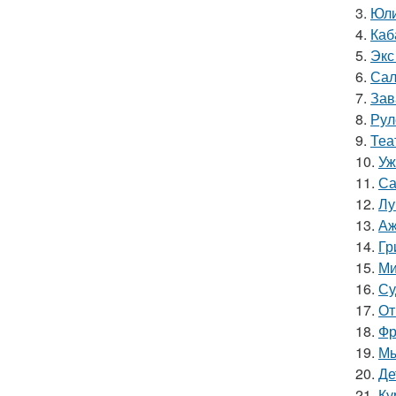
3.
Юли
4.
Каб
5.
Экс
6.
Сал
7.
Зав
8.
Рул
9.
Теа
10.
Уж
11.
Са
12.
Лу
13.
Аж
14.
Гр
15.
Ми
16.
Су
17.
От
18.
Фр
19.
Мы
20.
Де
21.
Ку