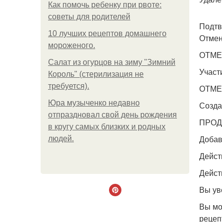
Как помочь ребенку при рвоте:
советы для родителей
Подтв
10 лучших рецептов домашнего
Отмен
мороженого.
ОТМЕ
Салат из огурцов на зиму "Зимний
Участ
Король" (стерилизация не
требуется).
ОТМЕ
Юра музыченко недавно
Созда
отпраздновал свой день рождения
ПРО
в кругу самых близких и родных
Добав
людей.
Дейст
Дейст
Вы ув
Вы мо
рецеп