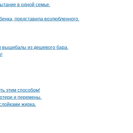
ытание в одной семье.
ебенка, представила возлюбленного.
м вышибалы из дешевого бара.
ю!
еть этим способом!
потери и перемены.
ослойками жирка.