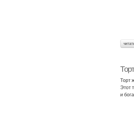
читат
Тор
Торт 
Этот 
и бог