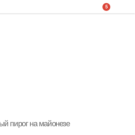
5
ый пирог на майонезе