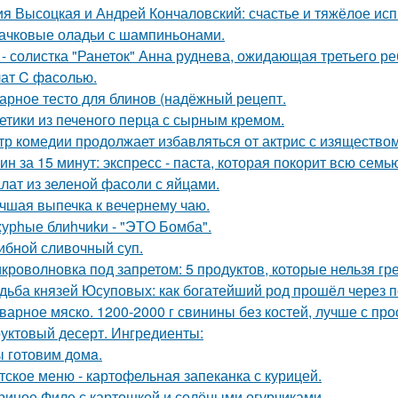
я Высоцкая и Андрей Кончаловский: счастье и тяжёлое исп
ачковые оладьи с шампиньонами.
 - солистка "Ранеток" Анна руднева, ожидающая третьего р
ат C фaсoлью.
арное тесто для блинов (надёжный рецепт.
етики из печеного перца с сырным кремом.
тр комедии продолжает избавляться от актрис с изящество
ин за 15 минут: экспресс - паста, которая покорит всю семь
лат из зеленой фасоли с яйцами.
чшая выпечка к вечернему чаю.
урhые блиhчиkи - "ЭТO Бомба".
ибнoй сливочный суп.
кроволновка под запретом: 5 продуктов, которые нельзя гр
дьба князей Юсуповых: как богатейший род прошёл через 
варное мяско. 1200-2000 г свинины без костей, лучше с пр
уктовый десерт. Ингредиенты:
 готовим дoмa.
тское меню - картофельная запеканка с курицей.
риное Филе с картошкой и солёными огурчиками.