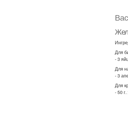
Вас
Жел
Ингре
Для б
- 3 яй
Для н
- 3 ап
Для к
- 50 г