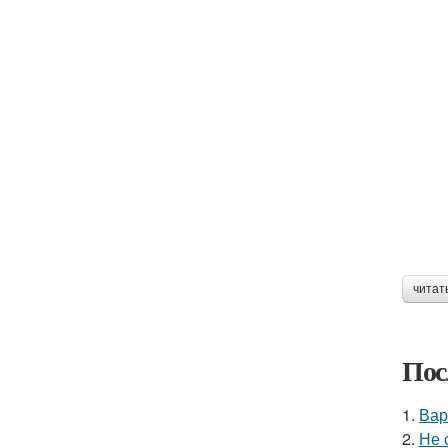
читат
Пос
1.
Вар
2.
Не 