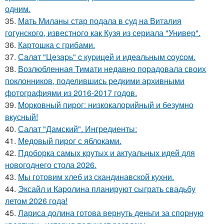
одним.
35.
Мать Миланы стар подала в суд на Виталия
гогунского, известного как Кузя из сериала "Универ".
36.
Картошка с грибами.
37.
Сaлaт "Цeзapь" c куpицeй и идeaльным coуcoм.
38.
Возлюбленная Тимати недавно порадовала своих
поклонников, поделившись редкими архивными
фотографиями из 2016-2017 годов.
39.
Mоpковный пиpог: низкокалоpийный и безyмно
вкyсный!
40.
Салат "Дамский". Ингредиенты:
41.
Медовый пиpог с яблоками.
42.
Пдоборка самых крутых и актуальных идей для
новогоднего стола 2026.
43.
Мы готовим хлеб из скандинавской кухни.
44.
Эксайл и Каролина планируют сыграть свадьбу
летом 2026 года!
45.
Лариса долина готова вернуть деньги за спорную