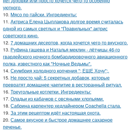
нет духовки или просто хочется чего-то особенно
уютного.
10.
Мясо по-тайски. Ингредиенты:
11.
Актриса Елена Цыплакова долгое время считалась
одной из самых светлых и "Правильных" актрис
советского кино.
12.
7 домашних десертов, когда хочется чего-то вкусного.
13.
Руфина гашева и Наталья меклин - лётчицы 46-го
гвардейского ночного бомбардировочного авиационного
полка, известного как "Ночные Ведьмы".
14.
Скумбрия холодного копчения "; ЕЩЕ Хочу";.
15.
Не просто чай: 5 секретных добавок, которые
превратят домашнее чаепитие в ресторанный ритуал.
16.
Треугольные котлетки. Ингредиенты:
17.
Оладьи из кабачков с овсяными хлопьями.
18.
Сабрина карпентер хедлайнером Coachella стала.
19.
За этим рецептом идёт настоящая охота.
20.
Самое вкусное и быстрое домашнее сахарное
печенье.