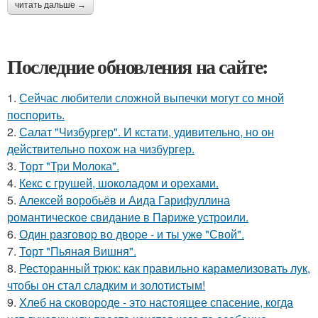
читать дальше →
Последние обновления на сайте:
1.
Сейчас любители сложной выпечки могут со мной
поспорить.
2.
Салат "Чизбургер". И кстати, удивительно, но он
действительно похож на чизбургер.
3.
Торт "Три Молока".
4.
Кекс с грушей, шоколадом и орехами.
5.
Алексей воробьёв и Аида Гарифуллина
романтическое свидание в Париже устроили.
6.
Один рaзговоp во двоpе - и ты ужe "Свой".
7.
Торт "Пьяная Вишня".
8.
Ресторанный трюк: как правильно карамелизовать лук,
чтобы он стал сладким и золотистым!
9.
Хлеб на сковороде - это настоящее спасение, когда