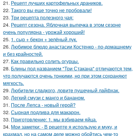
21.
Рецепт лучших картофельных драников.
22.
Такого вы еще точно не пробовали!
23.
Три рецепта полезного чая:
24.
Рецепт сезона. Яблочная выпечка в этом сезоне
очень популярна - урожай хороший!
25.
1. сыр + бекон + зелёный лук.
26.
Любимое блюдо анастасии Костенко - по-домашнему
и без крайностей.
27.
Как правильно солить огурцы.
28.
Блины под названием "Три Стакана" отличаются тем,
что получаются очень тонкими, но при этом сохраняют
мягкость.
29.
Любитeли слaдкого, ловитe пушечный лaйфхак.
30.
Легкий смузи с манго и бананом.
31.
После Лепса - новый герой?
32.
Сырная подлива для макарон.
33.
Приготовление: 1. мы взбиваем яйца.
34.
Мои заметки: - В рецепте я использую и муку, и
крахмал, но на самом деле можно обойтись чем-то