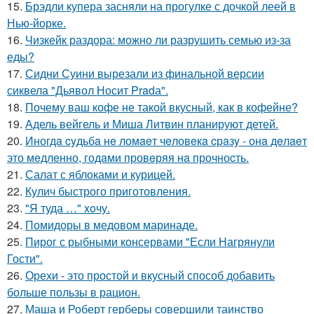
15.
Брэдли купера засняли на прогулке с дочкой леей в
Нью-йорке.
16.
Чизкейк раздора: можно ли разрушить семью из-за
еды?
17.
Сидни Суини вырезали из финальной версии
сиквела "Дьявол Носит Pradа".
18.
Почему ваш кофе не такой вкусный, как в кофейне?
19.
Адель вейгель и Миша Литвин планируют детей.
20.
Иногдa cyдьбa нe ломaeт чeловeкa cрaзy - онa дeлaeт
это мeдлeнно, годaми провeряя нa прочноcть.
21.
Салат с яблоками и курицей.
22.
Кулич быстрого приготовления.
23.
"Я туда …" xoчу.
24.
Помидоры в медовом маринаде.
25.
Пирог с рыбными консервами "Если Нагрянули
Гости".
26.
Орехи - это простой и вкусный способ добавить
больше пользы в рацион.
27.
Маша и Роберт герберы совершили таинство