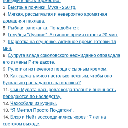
поездки в честь торжества.
3.
Быстрые пончики. Мука - 250 гр.
4.
Мягкая, рассыпчатая и невероятно ароматная
домашняя пахлава.
5.
Рыбная запеканка. Понадобится:
6.
Голубцы "Лучшие". Активное время готовки 20 мин.
7.
Шарлотка на сгущёнке. Активное время готовки 15
мин.
8.
Супруга влада соколовского неожиданно оправдала
его измены Рите дакоте.
9.
Рулетики из печеного перца с сырным кремом.
10.
Как сделать мясо настолько нежным, чтобы оно
буквально распадалось на волокна?
11.
Сын Мурата насырова: когда талант и внешность
передаются по наследству.
12.
Чахохбили из курицы.
13.
"Я Мечтал Просто По-детски".
14.
Блэр и Нейт воссоединились через 17 лет на
светском выходе.