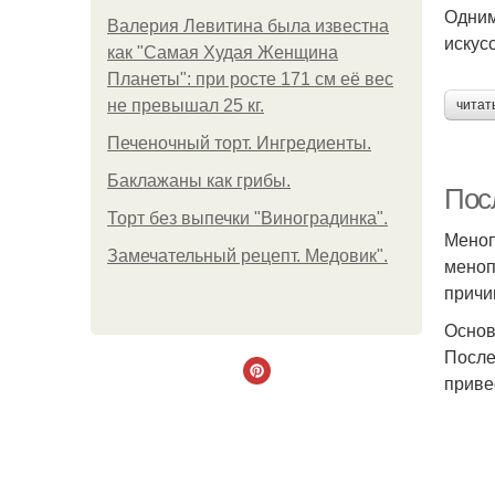
Одним
Валерия Левитина была известна
искус
как "Самая Худая Женщина
Планеты": при росте 171 см её вес
не превышал 25 кг.
читат
Печеночный торт. Ингредиенты.
Баклажаны как грибы.
Пос
Торт без выпечки "Виноградинка".
Меноп
Замечательный рецепт. Медовик".
меноп
причи
Основ
После
приве