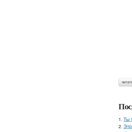
читат
Пос
1.
Ты 
2.
Это