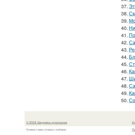
37.
Эт
38.
См
39.
Мо
40.
Ни
41.
По
42.
Са
43.
Ре
44.
Бл
45.
Ст
46.
Ка
47.
Ши
48.
Са
49.
Ка
50.
Со
© 2026 Шедевры кулинарии
К
П
Готовьте с нами, готовьте с любовью