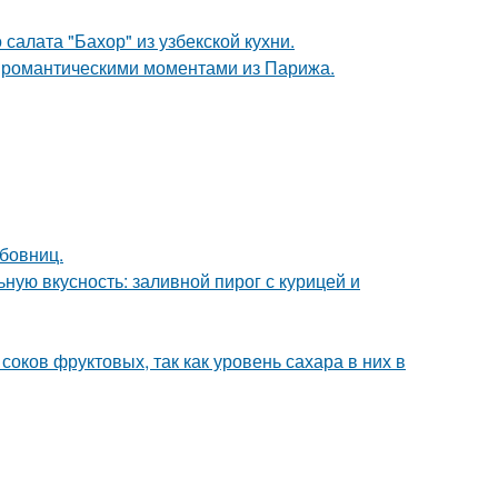
салата "Бахор" из узбекской кухни.
 романтическими моментами из Парижа.
бовниц.
ную вкусность: заливной пирог с курицей и
соков фруктовых, так как уровень сахара в них в