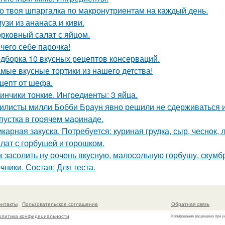
о твоя шпаргалка по макронутриентам на каждый день.
узи из ананаса и киви.
рковный салат с яйцом.
чего себе парочка!
дборка 10 вкусных рецептов консерваций.
мые вкусные тортики из нашего детства!
цепт от шефа.
инчики тонкие. Ингредиенты: 3 яйца.
илисты милли Бобби Браун явно решили не сдерживаться 
пустка в гоpячем маpинаде.
карная закуска. Потребуется: куриная грудка, сыр, чеснок, л
лат с горбушей и горошком.
к засолить ну оочень вкусную, малосольную горбушу, скумб
чники. Состав: Для теста.
онтакты
Пользовательское соглашение
Обратная связь
олитика конфидециальности
Копирование разрешено при у