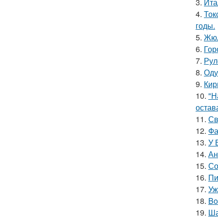
3.
Ита
4.
Ток
годы.
5.
Жюл
6.
Гор
7.
Рул
8.
Оду
9.
Кир
10.
"Н
остав
11.
Св
12.
Фа
13.
У 
14.
Ан
15.
Со
16.
Пи
17.
Уж
18.
Bo
19.
Ша