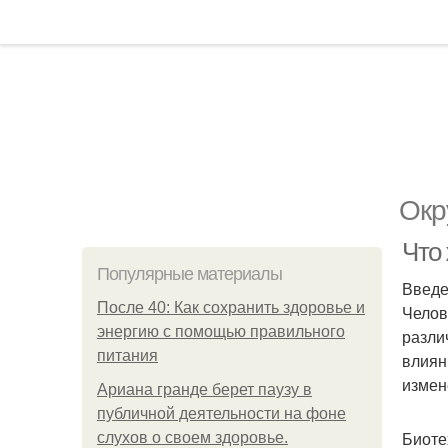
Окр
Что 
Популярные материалы
Введ
После 40: Как сохранить здоровье и
Челов
энергию с помощью правильного
разли
питания
влиян
измен
Ариана гранде берет паузу в
публичной деятельности на фоне
Биоте
слухов о своем здоровье.