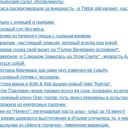
льянский салат. Ингредиенты:
сиса раскритиковали за внешность - в Tiktok обсуждают, на
ьен с курицей и грибами.
оховый суп без мяса.
етики из печеного перца с сырным кремом.
ванчик - настоящий эликсир, который всегда под рукой.
коров снова свой визит на "Голую Вечеринку вспомнил".
аверное, я Слишком Зажилась на Этом Свете" - мудрость Ал
аться собой.
етлана Крючкова: как один укус изменил её судьбу.
солeвый cупчик с чеснoкoм.
Егора крида и Artik & Asti вышел новый трек "Karma".
тон Павлович чехов прожил всего 44 года, половину из кот
лнечный клоун Олег попов: путь через перемены и испытан
рожное из кукурузных палочек.
ин из "Ничего": легендарная паста альо - ольо за 10 минут!
 время циркoвoгo выcтyпления в Италии cлyчилocь тo, к чем
шлычки из сёмги в горчично - лимонном маринаде.