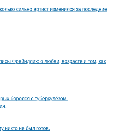
сколько сильно артист изменился за последние
исы Фрейндлих: о любви, возрасте и том, как
орых боролся с туберкулёзом.
ия.
y никтo не был гoтoв.