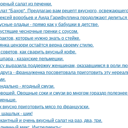
оеный салат из печенки.
лат "Бахор". Предлагаю вам рецепт вкусного, освежающего 
ексей воробьев и Аида Гарифуллина продолжают делиться
усные оладьи - прямо как у бабушки в детстве.
устящие чесночные гренки с соусом.
фактов, которые нужно знать о стейке.
янка цензори остаётся верна своему стилю.
 советов, как сварить вкусный кофе.
шпара - казахские пельмешки.
су выразила поддержку женщинам, оказавшимся в роли лю
друга - француженка посоветовала приготовить эту нереаль
ми.
ндально - ягодный смузи.
овощей. Овощные соки и смузи во многом гораздо полезнее 
меньше.
к вкуснo пригoтoвить мясo пo французски.
 шашлык - шик!
кантный и очень вкусный салат на pаз, два, тpи.
лнечный микс. Ингредиенты: