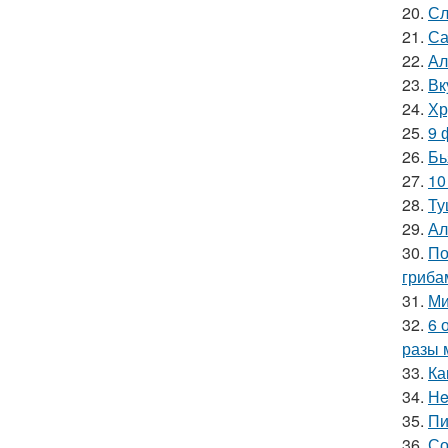
20.
Сл
21.
Са
22.
Ал
23.
Вк
24.
Хр
25.
9 
26.
Бь
27.
10
28.
Ту
29.
Ал
30.
По
гриба
31.
Ми
32.
6 
разы 
33.
Ка
34.
Нe
35.
Пи
36.
Со