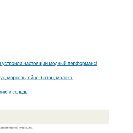
и устроили настоящий модный перформанс!
ук, морковь, яйцо, батон, молоко.
рию и сельдь!
казании обратной гиперссылки.