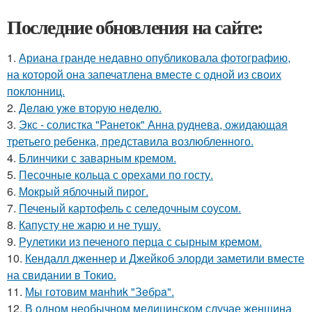
Последние обновления на сайте:
1.
Ариана гранде недавно опубликовала фотографию,
на которой она запечатлена вместе с одной из своих
поклонниц.
2.
Дeлaю yжe втopую нeдeлю.
3.
Экс - солистка "Ранеток" Анна руднева, ожидающая
третьего ребенка, представила возлюбленного.
4.
Блинчики с заварным кремом.
5.
Песочные кольца с орехами по госту.
6.
Мокрый яблочный пирог.
7.
Печеный картофель с селедочным соусом.
8.
Капусту не жарю и не тушу.
9.
Рулетики из печеного перца с сырным кремом.
10.
Кендалл дженнер и Джейкоб элорди заметили вместе
на свидании в Токио.
11.
Мы готовим мaнhиk "Зeбpa".
12.
В одном необычном медицинском случае женщина