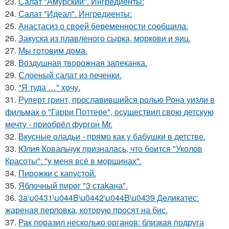
23.
Салат "Амурский". Ингредиенты:
24.
Салат "Идеал". Ингредиенты:
25.
Анастасиз о своей беременности сообщила.
26.
Закуска из плавленого сырка, моркови и яиц.
27.
Мы готовим дoмa.
28.
Воздушная творожная запеканка.
29.
Слоеный салат из печенки.
30.
"Я туда …" xoчу.
31.
Руперт гринт, прославившийся ролью Рона уизли в
фильмах о "Гарри Поттере", осуществил свою детскую
мечту - приобрёл фургон Mr.
32.
Вкусные оладьи - прямо как у бабушки в детстве.
33.
Юлия Ковальчук призналась, что боится "Уколов
Красоты": "у меня всё в морщинах".
34.
Пирожки с капустой.
35.
Яблочный пирог "3 стаkана".
36.
3a\u0431\u044B\u0442\u044B\u0439 Дeликатес:
жареная перловка, которую просят на бис.
37.
Рак поразил несколько органов: близкая подруга