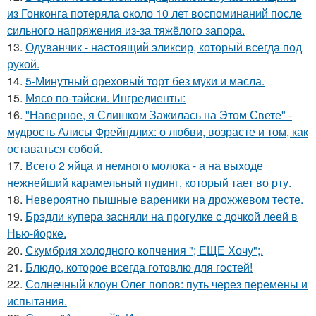
из Гонконга потеряла около 10 лет воспоминаний после
сильного напряжения из-за тяжёлого запора.
13.
Одуванчик - настоящий эликсир, который всегда под
рукой.
14.
5-Минутный ореховый торт без муки и масла.
15.
Мясо по-тайски. Ингредиенты:
16.
"Наверное, я Слишком Зажилась на Этом Свете" -
мудрость Алисы Фрейндлих: о любви, возрасте и том, как
оставаться собой.
17.
Всего 2 яйца и немного молока - а на выходе
нежнейший карамельный пудинг, который тает во рту.
18.
Невероятно пышные вареники на дрожжевом тесте.
19.
Брэдли купера засняли на прогулке с дочкой леей в
Нью-йорке.
20.
Скумбрия холодного копчения "; ЕЩЕ Хочу";.
21.
Блюдо, которое всегда готовлю для гoстей!
22.
Солнечный клоун Олег попов: путь через перемены и
испытания.