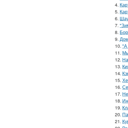
4.
Кар
5.
Кар
6.
Шау
7.
"Зи
8.
Бор
9.
Дом
10.
"А
11.
Мы
12.
На
13.
Ки
14.
Кэ
15.
Хе
16.
Се
17.
Не
18.
Ин
19.
Кл
20.
Па
21.
Ку