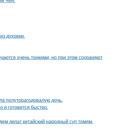
ни Чен.
из духовки.
чаются очень тонкими, но при этом сохраняют
ла полуторагодовалую дочь.
о и готовится быстро.
дем делат китайский народный суп томям.