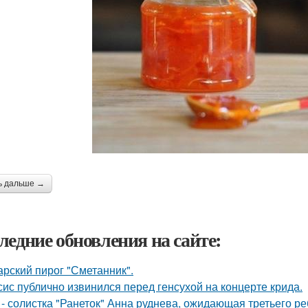
ь дальше →
ледние обновления на сайте:
арский пирог "Сметанник".
сис публично извинился перед генсухой на концерте крида.
 - солистка "Ранеток" Анна руднева, ожидающая третьего р