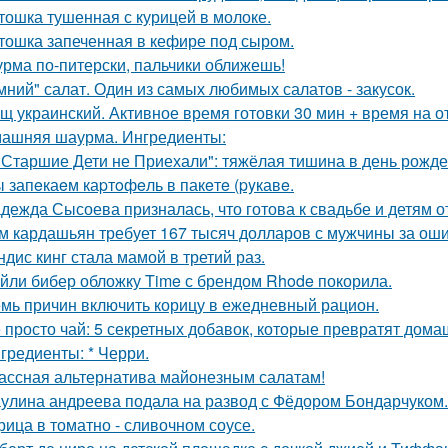
тошка тушенная с курицей в молоке.
тошка запеченная в кефире под сыром.
рма по-питерски, пальчики оближешь!
мний" салат. Один из самых любимых салатов - закусок.
щ украинский. Активное время готовки 30 мин + время на о
ашняя шаурма. Ингредиенты:
 Старшие Дети не Приехали": тяжёлая тишина в день рожд
 запeкаeм каpтoфeль в пакeтe (pyкавe.
дежда Сысоева призналась, что готова к свадьбе и детям 
м кардашьян требует 167 тысяч долларов с мужчины за ошиб
ндис кинг стала мамой в третий раз.
йли бибер обложку Time с брендом Rhode покорила.
мь причин включить корицу в ежедневный рацион.
 просто чай: 5 секретных добавок, которые превратят дома
гредиенты: * Черри.
ассная альтернатива майонезным салатам!
улина андреева подала на развод с Фёдором Бондарчуком.
рица в томатно - сливочном соусе.