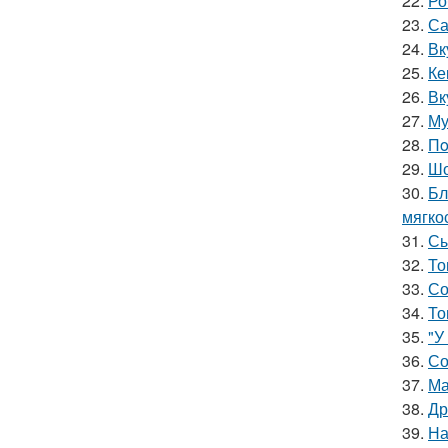
22.
Ро
23.
Са
24.
Вк
25.
Ке
26.
Вк
27.
Му
28.
Пo
29.
Шо
30.
Бл
мягкос
31.
Сы
32.
То
33.
Со
34.
То
35.
"У
36.
Со
37.
Ма
38.
Др
39.
На