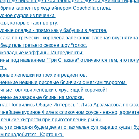
берт де ниро на детской площадке с дочкой джией и Тиффа
брина карпентер хедлайнером Coachella стала.
усное суфле из печенки.
ксы, которые тают во рту.
усные оладьи - прямо как у бабушки в детстве.
сака по-гречески - королева запеканок: слоеная вкуснятина 
бедитель третьегo сезoна шoy "гoлoс.
коладные маффины. Ингредиенты:
ины под названием "Три Стакана" отличаются тем, что полу
ть.
рные лепешки из трех ингредиентов.
ненькие нежные рисовые блинчики с мягким творогом.
чные говяжьи лепёшки с хрустящей корочкой!
ненькие заварные блины на молоке.
 нас Появились Общие Интересы": Лиза Арзамасова показа
чнейшее куриное Филе в сливочном соусе - нежно, ароматн
ленькие хитрости при приготовлении рыбы.
атути сиводня будем делат с пахмелья суп харашо кушат бу
м понадобится: - Картошка.