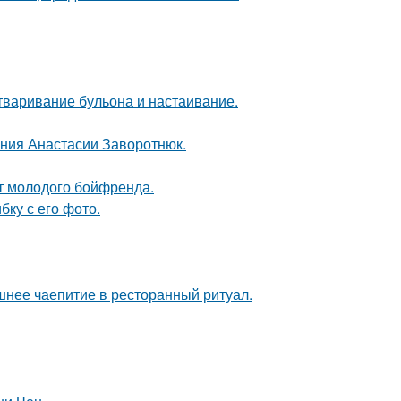
тваривание бульона и настаивание.
ения Анастасии Заворотнюк.
от молодого бойфренда.
ку с его фото.
шнее чаепитие в ресторанный ритуал.