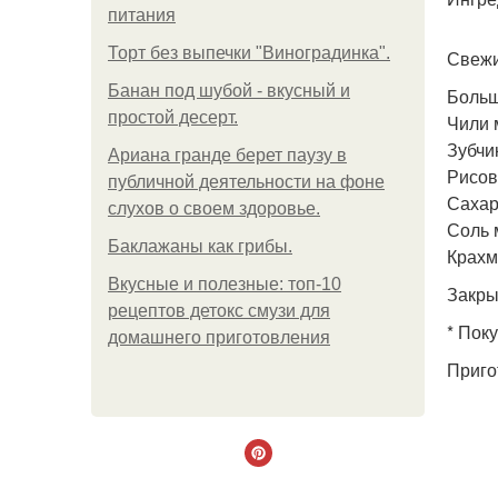
питания
Торт без выпечки "Виноградинка".
Свежи
Банан под шубой - вкусный и
Больш
простой десерт.
Чили 
Зубчик
Ариана гранде берет паузу в
Рисов
публичной деятельности на фоне
Сахар 
слухов о своем здоровье.
Соль м
Баклажаны как грибы.
Крахма
Вкусные и полезные: топ-10
Закры
рецептов детокс смузи для
* Пок
домашнего приготовления
Приго