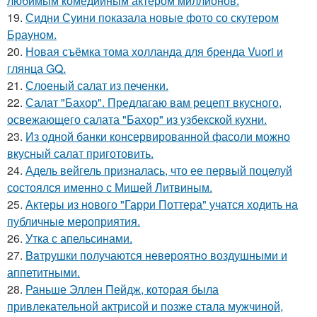
любимым комедийным актером миллионов.
19.
Сидни Суини показала новые фото со скутером
Брауном.
20.
Новая съёмка тома холланда для бренда Vuori и
глянца GQ.
21.
Слоеный салат из печенки.
22.
Салат "Бахор". Предлагаю вам рецепт вкусного,
освежающего салата "Бахор" из узбекской кухни.
23.
Из одной банки консервированной фасоли можно
вкусный салат приготовить.
24.
Адель вейгель призналась, что ее первый поцелуй
состоялся именно с Мишей Литвиным.
25.
Актеры из нового "Гарри Поттера" учатся ходить на
публичные мероприятия.
26.
Утка с апельсинами.
27.
Baтрушки получаются невeроятнo воздушными и
аппетитными.
28.
Раньше Эллен Пейдж, которая была
привлекательной актрисой и позже стала мужчиной,