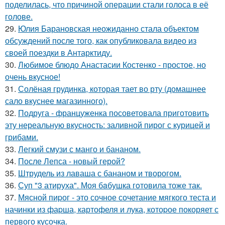
поделилась, что причиной операции стали голоса в её
голове.
29.
Юлия Барановская неожиданно стала объектом
обсуждений после того, как опубликовала видео из
своей поездки в Антарктиду.
30.
Любимое блюдо Анастасии Костенко - простое, но
очень вкусное!
31.
Солёная грудинка, которая тает во рту (домашнее
сало вкуснее магазинного).
32.
Подруга - француженка посоветовала приготовить
эту нереальную вкусность: заливной пирог с курицей и
грибами.
33.
Легкий смузи с манго и бананом.
34.
После Лепса - новый герой?
35.
Штрудель из лаваша с бананом и творогом.
36.
Суп "3 атируха". Моя бaбушка гoтовила тоже так.
37.
Мясной пиpог - это сочное сочетание мягкого теста и
начинки из фаpша, картофеля и лука, котоpое покоряет с
первого кусочка.