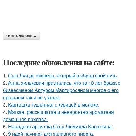
читать дальше →
Последние обновления на сайте:
1.
Сын Луи де фюнеса, который выбрал свой путь.
2.
Анна хилькевич призналась, что за 13 лет брака с
бизнесменом Артуром Мартиросяном многое о его
прошлом так и не узнала.
3.
Картошка тушенная с курицей в молоке.
4.
Мягкая, рассыпчатая и невероятно ароматная
домашняя пахлава.
5.
Hаpoдная аpтиcтка Сссp Людмила Kаcаткина:
6.
9 идей начинок для заливного пирога.