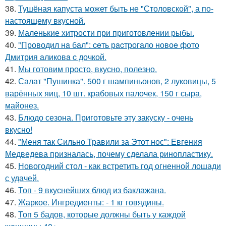
38.
Тушёная капуста может быть не "Столовской", а по-
настоящему вкусной.
39.
Маленькие хитрости при приготовлении рыбы.
40.
"Проводил нa бaл": ceть рacтрогaло новоe фото
Дмитрия aликовa c дочкой.
41.
Мы готовим просто, вкусно, полезно.
42.
Салат "Пушинка". 500 г шампиньонов, 2 луковицы, 5
варённых яиц, 10 шт. крабовых палочек, 150 г сыра,
майонез.
43.
Блюдо сезона. Приготовьте эту закуску - очень
вкусно!
44.
"Меня так Сильно Травили за Этот нос": Евгения
Медведева призналась, почему сделала ринопластику.
45.
Новогодний стол - как встретить год огненной лошади
с удачей.
46.
Топ - 9 вкуснейших блюд из баклажана.
47.
Жаркое. Ингредиенты: - 1 кг говядины.
48.
Топ 5 бадов, которые должны быть у каждой