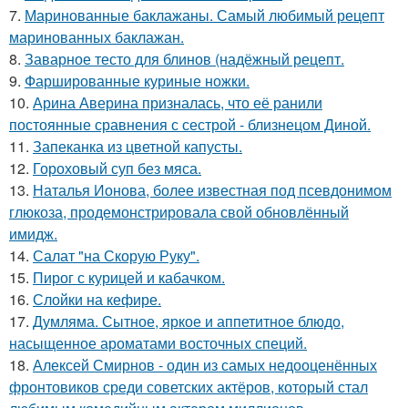
7.
Маринованные баклажаны. Самый любимый рецепт
маринованных баклажан.
8.
Заварное тесто для блинов (надёжный рецепт.
9.
Фаршированные куриные ножки.
10.
Арина Аверина призналась, что её ранили
постоянные сравнения с сестрой - близнецом Диной.
11.
Запеканка из цветной капусты.
12.
Гороховый суп без мяса.
13.
Наталья Ионова, более известная под псевдонимом
глюкоза, продемонстрировала свой обновлённый
имидж.
14.
Салат "на Скорую Руку".
15.
Пирог с курицей и кабачком.
16.
Слойки на кефире.
17.
Думляма. Сытное, яркое и аппетитное блюдо,
насыщенное ароматами восточных специй.
18.
Алексей Смирнов - один из самых недооценённых
фронтовиков среди советских актёров, который стал