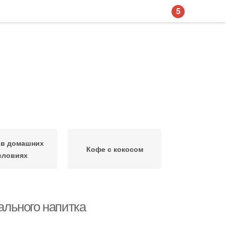
5
 в домашних
Кофе с кокосом
словиях
еального напитка