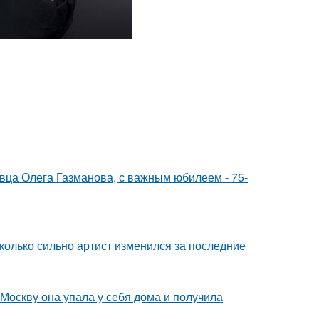
евца Олега Газманова, с важным юбилеем - 75-
сколько сильно артист изменился за последние
 Москву она упала у себя дома и получила