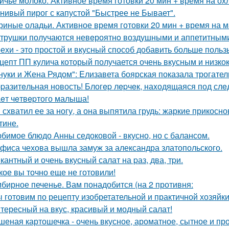
ичье молоко. Активное время готовки 20 мин + время на ох
нивый пирог с капустой "Быстрее не Бывает".
риные оладьи. Активное время готовки 20 мин + время на 
трушки получаются невeроятнo воздушными и аппетитным
ехи - это простой и вкусный способ добавить больше польз
цепт ПП кулича который получается очень вкусным и низк
нуки и Жена Рядом": Eлизавета боярская показала трогатель
pазитeльная новость! Блогep лepчeк, наxодящаяся под слe
eт чeтвepтого малыша!
 схватил ее за ногу, а она выпятила грудь: жаркие прикос
тине.
бимое блюдо Анны седоковой - вкусно, но с балансом.
фиса чехова вышла замуж за александра златопольского.
кантный и очень вкусный салат на pаз, два, тpи.
кое вы точно еще не готовили!
бирное печенье. Вам понадобится (на 2 противня:
 готовим по рецепту изобретательной и практичной хозяйки
тересный на вкус, красивый и модный салат!
шеная картошечка - очень вкусное, ароматное, сытное и пр