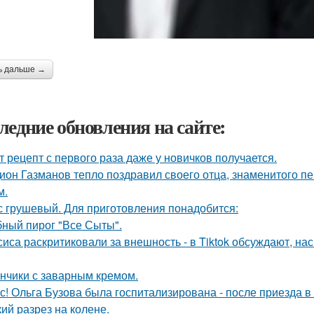
ь дальше →
ледние обновления на сайте:
т рецепт с первого раза даже у новичков получается.
ион Газманов тепло поздравил своего отца, знаменитого п
м.
с грушевый. Для приготовления понадобится:
ный пирог "Все Сыты".
сиса раскритиковали за внешность - в Tiktok обсуждают, на
нчики с заварным кремом.
с! Ольга Бузова была госпитализирована - после приезда в
кий разрез на колене.