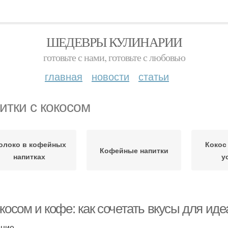
ШЕДЕВРЫ КУЛИНАРИИ
готовьте с нами, готовьте с любовью
главная
новости
статьи
итки с кокосом
олоко в кофейных
Кокос
Кофейные напитки
напитках
у
косом и кофе: как сочетать вкусы для ид
ение