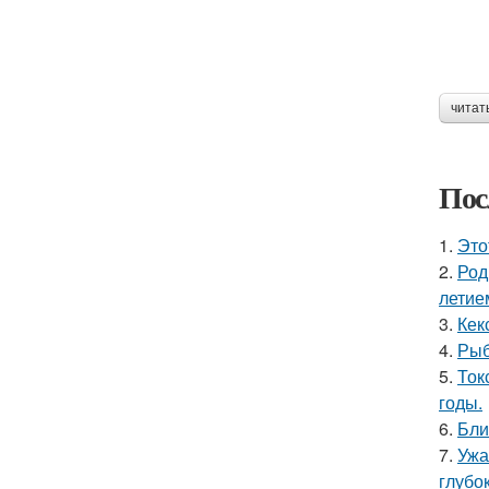
читат
Пос
1.
Это
2.
Род
летие
3.
Кек
4.
Рыб
5.
Ток
годы.
6.
Бли
7.
Ужа
глубо