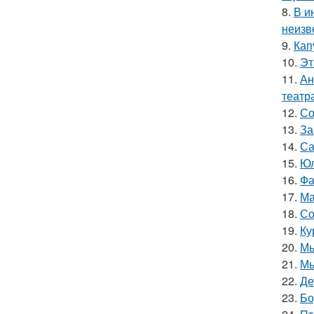
8.
В и
неизв
9.
Кап
10.
Эт
11.
Ан
театр
12.
Со
13.
За
14.
Са
15.
Юл
16.
Фа
17.
Ма
18.
Со
19.
Ку
20.
Мы
21.
Мы
22.
Де
23.
Бо