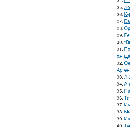
24.
Пт
25.
Ле
26.
Ку
27.
Ba
28.
Ор
29.
Ре
30.
"B
31.
По
ожида
32.
Он
Арген
33.
Лю
34.
Ан
35.
Пи
36.
Та
37.
Им
38.
Мы
39.
Ин
40.
Ту