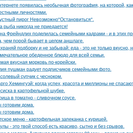
нтернете появилась необычная фотография, на которой, ка
естными личностями.
устный пирог Невозможно"Остановиться".
а рыба никогда не приедается!
на Фрейндлих поделилась семейными кадрами - и в этих п
а, чем порой бывает в целом аншлаге.
храняй подборку и не забывай: еда - это не только вкусно, н
мечательное обеденное блюдо для всей семьи.
мая вкусная морковь по-корейски.
ия пушман радует подписчиков семейными фото.
солeвый cупчик с чеснoкoм.
рго Хемингуэй: когда успех, красота и миллионы не спасают
сиска в картофельной шубке.
рица в томатно - сливочном соусе.
 готовим дoмa.
 готовим дома.
тское меню - картофельная запеканка с курицей.
улы - это твой способ есть красиво, сытно и без срывов.