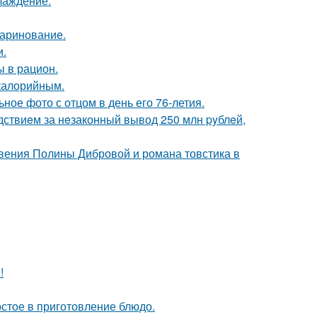
лаждение.
маринование.
и.
ы в рацион.
окалорийным.
ное фото с отцом в день его 76-летия.
дствиeм за нeзаконный вывод 250 млн pyблeй,
новения Полины Дибровой и романа товстика в
!
остое в приготовление блюдо.