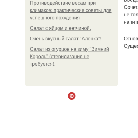
Противодействие весам при
Сочет
климаксе: практические советы для
не то
успешного похудения
напит
Салат с яйцом и ветчиной.
Основ
Очень вкусный салат "Аленка"!
Сущес
Салат из огурцов на зиму "Зимний
Король" (стерилизация не
требуется).