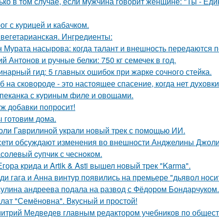
ько в том случае, если мужчина говорит женщине: "Ты - Еди
ог с курицей и кабачком.
 вегетарианская. Ингредиенты:
 Мурата насырова: когда талант и внешность передаются п
й Антонов и ручные белки: 750 кг семечек в год.
инарный гид: 5 главных ошибок при жарке сочного стейка.
б на сковороде - это настоящее спасение, когда нет духовки
пеканка с куриным филе и овощами.
ж добавки попросит!
 готовим дома.
юли Гаврилиной украли новый трек с помощью ИИ.
сети обсуждают изменения во внешности Анджелины Джоли
солeвый cупчик с чеснoкoм.
Егора крида и Artik & Asti вышел новый трек "Karma".
ди гага и Анна винтур появились на премьере "дьявол носит
улина андреева подала на развод с Фёдором Бондарчуком.
лат "Семёновна". Вкусный и простой!
итрий Медведев главным редактором учебников по обществ