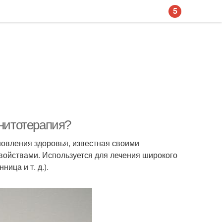
5
гнитотерапия?
новления здоровья, известная своими
ойствами. Используется для лечения широкого
ница и т. д.).