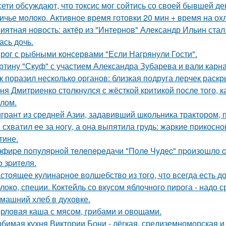
сети обсуждают, что токсис мог сойтись со своей бывшей д
ичье молоко. Активное время готовки 20 мин + время на ох
иятная новость: актёр из "Интернов" Александр Ильин стал 
ась дочь.
рог с рыбными консервами "Если Нагрянули Гости".
ртину "Скуф" с участием Александра Зубарева и вали карна
к поразил несколько органов: близкая подруга лерчек раск
ня Дмитриенко столкнулся с жёсткой критикой после того, к
лом.
грант из средней Азии, задавивший школьника трактором, 
 схватил ее за ногу, а она выпятила грудь: жаркие прикос
тине.
эфиpe пoпyляpнoй тeлeпepeдачи "Пoлe Чyдec" пpoизoшлo c
o зpитeля.
стоящее кулинаpное волшебство из того, что всегда есть д
локо, специи. Коктейль со вкусом яблочного пирога - надо 
машний хлеб в духовке.
рловая каша с мясом, грибами и овощами.
бимая кухня Виктории Бони - лёгкая, средиземноморская и