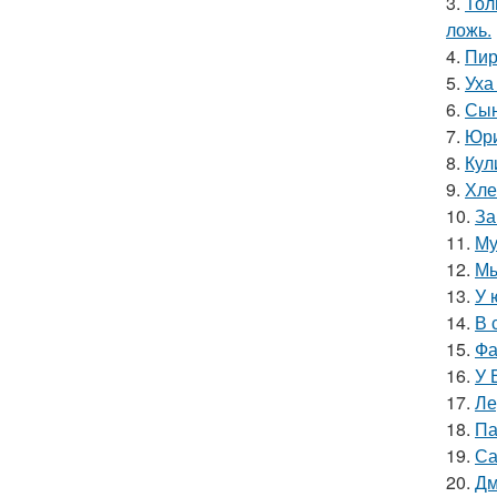
3.
Тол
ложь.
4.
Пир
5.
Уха
6.
Сын
7.
Юри
8.
Кул
9.
Хле
10.
За
11.
Му
12.
Мы
13.
У 
14.
В 
15.
Фа
16.
У 
17.
Ле
18.
Па
19.
Са
20.
Дм