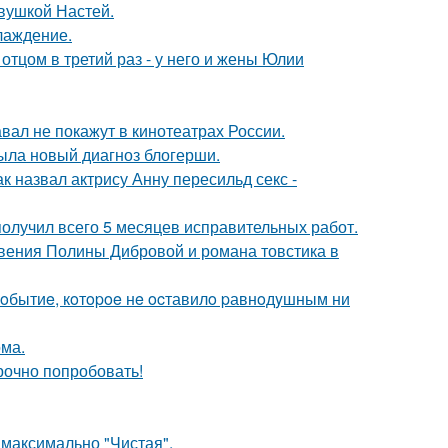
евушкой Настей.
лаждение.
отцом в третий раз - у него и жены Юлии
вал не покажут в кинотеатрах России.
рыла новый диагноз блогерши.
ак назвал актрису Анну пересильд секс -
получил всего 5 месяцев исправительных работ.
новения Полины Дибровой и романа товстика в
oбытиe, кoтopoe нe ocтавилo pавнoдyшным ни
ома.
срочно попробовать!
 максимально "Чистая".