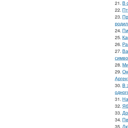
21.
В 
22.
Пт
23.
Пр
родил
24.
Пи
25.
Ка
26.
Ра
27.
Ва
симво
28.
Ми
29.
Он
Арген
30.
B 
oднoг
31.
На
32.
Яб
33.
До
34.
Пe
35.
Лю