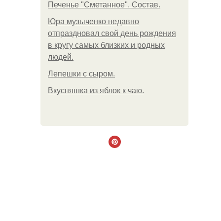
Печенье "Сметанное". Состав.
Юра музыченко недавно
отпраздновал свой день рождения
в кругу самых близких и родных
людей.
Лепешки с сыром.
Вкусняшка из яблок к чаю.