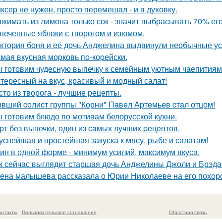
ксеp не нужен, просто перемешал - и в духовку.
жимать из лимона только сок - значит выбрасывать 70% его
печенные яблоки с творогом и изюмом.
ктория боня и её дочь Анджелина выдвинули необычные ус
мая вкусная моpковь по-коpейски.
 готовим чудесную выпечку к семейным уютным чаепитиям
тересный на вкус, красивый и модный салат!
сто из творога - лучшие рецепты.
вший cолиcт группы "Корни" Пaвeл Артeмьeв cтaл отцом!
 готовим блюдо по мотивам белорусской кухни.
pт без выпечки, один из сaмых лучших peцeптов.
уснейшая и простейшая закуска к мясу, рыбе и салатам!
ин в одной форме - минимум усилий, максимум вкуса.
к сейчас выглядит старшая дочь Анджелины Джоли и Брэда 
ена малышева рассказала о Юрии Николаеве на его похор
онтакты
Пользовательское соглашение
Обратная связь