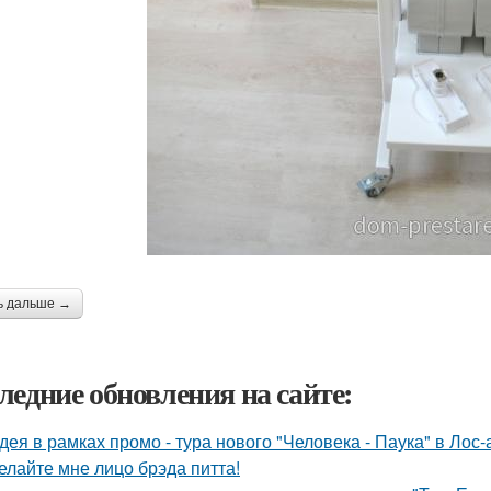
ь дальше →
ледние обновления на сайте:
дея в рамках промо - тура нового "Человека - Паука" в Лос
елайте мне лицо брэда питта!