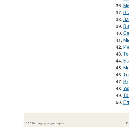
36.
Ми
37.
Вы
38.
За
39.
Ви
40.
Са
41.
Мы
42.
Ин
43.
Те
44.
Бы
45.
Мы
46.
Тo
47.
Вк
48.
Уж
49.
Та
50.
Ел
© 2026 Шедевры кулинарии
К