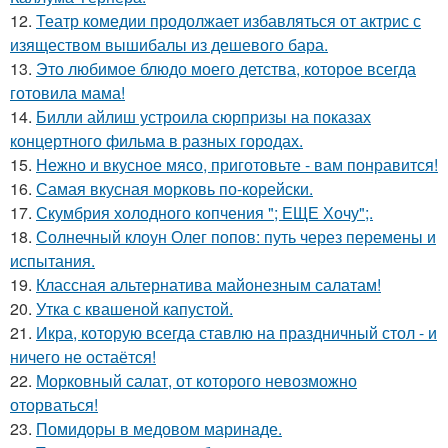
12.
Театр комедии продолжает избавляться от актрис с
изяществом вышибалы из дешевого бара.
13.
Это любимое блюдо моего детства, которое всегда
готовила мама!
14.
Билли айлиш устроила сюрпризы на показах
концертного фильма в разных городах.
15.
Нежно и вкусное мясо, приготовьте - вам понравится!
16.
Самая вкусная морковь по-корейски.
17.
Скумбрия холодного копчения "; ЕЩЕ Хочу";.
18.
Солнечный клоун Олег попов: путь через перемены и
испытания.
19.
Классная альтернатива майонезным салатам!
20.
Утка с квашеной капустой.
21.
Икра, которую всегда ставлю на праздничный стол - и
ничего не остаётся!
22.
Морковный салат, от которого невозможно
оторваться!
23.
Помидоры в медовом маринаде.