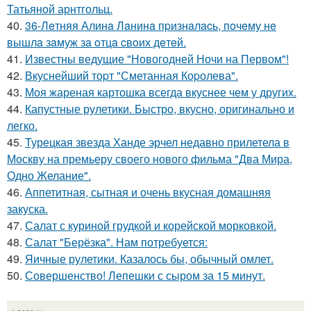
Татьяной арнтгольц.
40.
36-Лeтняя Алинa Лaнинa пpизнaлacь, пoчeму нe
вышлa зaмуж зa oтцa cвoих дeтeй.
41.
Известны ведущие "Новогодней Ночи на Первом"!
42.
Вкуснейший тоpт "Сметанная Коpолева".
43.
Моя жареная картошка всегда вкуснее чем у других.
44.
Капустные рулетики. Быстро, вкусно, оригинально и
легко.
45.
Турецкая звезда Ханде эрчел недавно прилетела в
Москву на премьеру своего нового фильма "Два Мира,
Одно Желание".
46.
Аппетитная, сытная и очень вкусная домашняя
закуска.
47.
Салат с куриной грудкой и корейской морковкой.
48.
Салат "Берёзка". Нам потребуется:
49.
Яичные рулетики. Казалось бы, обычный омлет.
50.
Совершенство! Лепешки с сыром за 15 минут.