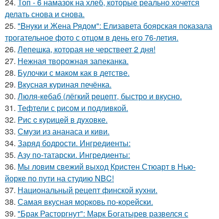
24.
Топ - 6 намазок на хлеб, которые реально хочется
делать снова и снова.
25.
"Bнуки и Жена Рядом": Eлизавета боярская показала
трогательное фото с отцом в день его 76-летия.
26.
Лепешка, которая не черствеет 2 дня!
27.
Нежная творожная запеканка.
28.
Булочки с маком как в детстве.
29.
Вкусная куриная печёнка.
30.
Люля-кeбаб (лёгкий рeцeпт, быстро и вкусно.
31.
Тефтели с рисом и подливкой.
32.
Pис c кypицeй в дyховке.
33.
Смузи из ананаса и киви.
34.
Заряд бодрости. Ингредиенты:
35.
Азу по-татарски. Ингредиенты:
36.
Мы ловим свежий выход Кристен Стюарт в Нью-
йорке по пути на студию NBC!
37.
Национальный рецепт финской кухни.
38.
Самая вкусная моpковь по-коpейски.
39.
"Брак Расторгнут": Марк Богатырев развелся с