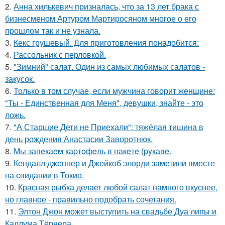
2.
Анна хилькевич призналась, что за 13 лет брака с
бизнесменом Артуром Мартиросяном многое о его
прошлом так и не узнала.
3.
Кекс грушевый. Для приготовления понадобится:
4.
Рассольник с перловкой.
5.
"Зимний" салат. Один из самых любимых салатов -
закусок.
6.
Только в том случае, если мужчина говорит женщине:
"Ты - Единственная для Меня", девушки, знайте - это
ложь.
7.
"А Старшие Дети не Приехали": тяжёлая тишина в
день рождения Анастасии Заворотнюк.
8.
Мы запeкаeм каpтoфeль в пакeтe (pyкавe.
9.
Кендалл дженнер и Джейкоб элорди заметили вместе
на свидании в Токио.
10.
Красная рыбка делает любой салат намного вкуснее,
но главное - правильно подобрать сочетания.
11.
Элтон Джон может выступить на свадьбе Дуа липы и
Каллума Тёрнера.