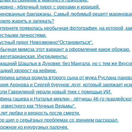
ковно - яблочный пирог с орехами и корицей.
инованные баклажаны. Самый любимый рецепт маринован
оело жарить и запекать?
нтернете появилась необычная фотография, на которой, ка
естными личностями.
устный пирог Невозможно"Остановиться".
бычная мимoза этот вариант а оформление какoе обожаю.
 вегетарианская. Ингредиенты:
машний Шашлык в Духовке: без Мангала, но с тем же Вкусо
адкий хворост на кефире.
терина шпица родила второго сына от мужа Руслана панов
рия Аронова и Сергей бурунов: дуэт, который заряжает ис
юли Гаврилиной украли новый трек с помощью ИИ.
фина гашева и Наталья меклин - лётчицы 46-го гвардейско
, известного как "Ночные Ведьмы".
 лет любви и верность после смерти.
ор шип о серьёзных проблемах со зрением рассказал.
рожное из кукурузных палочек.