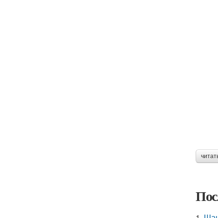
читат
Пос
1.
Шаш