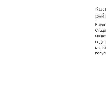
Как
рей
Введ
Стаци
Он по
подхо
мы ра
попул