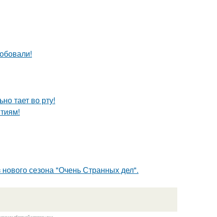
робовали!
но тает во рту!
тиям!
 нового сезона "Очень Странных дел".
казании обратной гиперссылки.