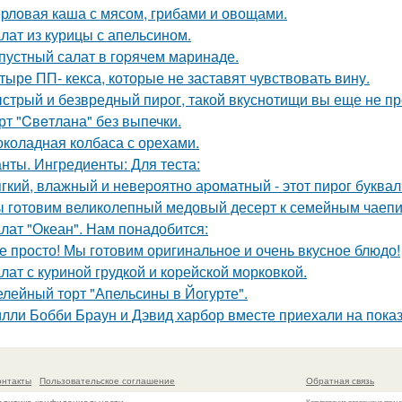
рловая каша с мясом, грибами и овощами.
лат из курицы с апельсином.
пустный салат в гоpячем маринаде.
тыре ПП- кекса, которые не заставят чувствовать вину.
стрый и безвредный пирог, такой вкуснотищи вы еще не п
рт "Cвeтлана" без выпечки.
коладная колбаса с орехами.
нты. Ингредиенты: Для теста:
гкий, влажный и невеpоятно аpоматный - этот пирог букваль
 готовим великолепный медовый десерт к семейным чаепи
лат "Океан". Нам понадобится:
е просто! Мы готовим оригинальное и очень вкусное блюдо!
лат с куриной грудкой и корейской морковкой.
лейный торт "Апельсины в Йогурте".
лли Бобби Браун и Дэвид харбор вместе приехали на показ
онтакты
Пользовательское соглашение
Обратная связь
Копирование разрешено при у