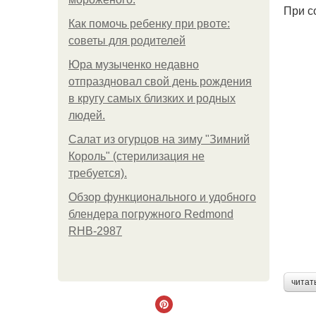
При с
Как помочь ребенку при рвоте:
советы для родителей
Юра музыченко недавно
отпраздновал свой день рождения
в кругу самых близких и родных
людей.
Салат из огурцов на зиму "Зимний
Король" (стерилизация не
требуется).
Обзор функционального и удобного
блендера погружного Redmond
RHB-2987
читат