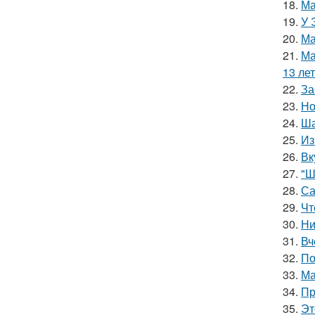
18.
Ма
19.
У 
20.
Ма
21.
Ма
13 лет
22.
За
23.
Но
24.
Ша
25.
Из
26.
Вк
27.
"Ш
28.
Са
29.
Чт
30.
Ни
31.
Вч
32.
По
33.
Ма
34.
Пр
35.
Эт