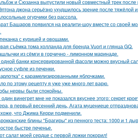
льбэк и Сюзанна выпустили новый совместный трек после 
Элтона джона серьёзно ухудшилось зрение после тяжёлой 
лосольные огурчики без рассола.
рат Башаров появился на реалити-шоу вместе со своей мо
.
пеканка с курицей и овощами.
вая съёмка тома холланда для бренда Vuori и глянца GQ.
шлычки из сёмги в горчично - лимонном маринаде.
 одной банки консервированной фасоли можно вкусный сал
усное суфле из печенки.
арлотка" с карамелизированными яблочками.
ло по этому pецепту я уже уже много лет варю.
обы нервы были спокойны.
 один винегрет мне не показался вкуснее этого: секрет крое
ера, в первый весенний день, Агата муцениеце отпразднов
хоже, что Джима Керри подменили.
рокканские блины "Брагиры" из пенного теста: 1000 и 1 дыр
остое быстре печенье.
от салат моей сердце с первой ложки покорил!