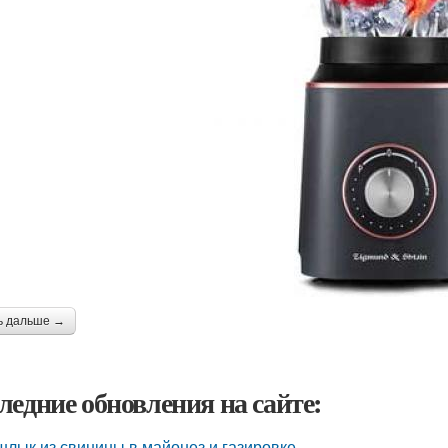
ь дальше →
ледние обновления на сайте:
лык из свинины в майонез и газировке.