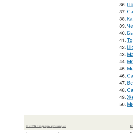
36.
Пe
37.
Са
38.
Ка
39.
Че
40.
Бы
41.
То
42.
Шо
43.
Ма
44.
Мя
45.
Мы
46.
Са
47.
Вс
48.
Са
49.
Же
50.
Ми
© 2026 Шедевры кулинарии
К
Готовьте с нами, готовьте с любовью