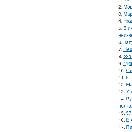
2.
Мор
3.
Мар
4.
Над
5.
В и
неизв
6.
Кап
7.
Нео
8.
Уха
9.
"До
10.
Сл
11.
Ка
12.
Ма
13.
У 
14.
Ру
полка
15.
57
16.
Ег
17.
Пи