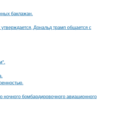
ных баклажан.
к утверждается, Дональд трамп общается с
м".
а.
кренностью.
го ночного бомбардировочного авиационного