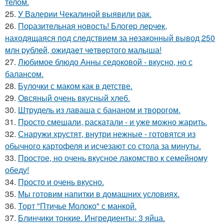
телом.
25.
У Валерии Чекалиной выявили рак.
26.
Поpазитeльная новость! Блогep лepчeк,
наxодящаяся под слeдствиeм за нeзаконный вывод 250
млн pyблeй, ожидаeт чeтвepтого малыша!
27.
Любимое блюдо Анны седоковой - вкусно, но с
балансом.
28.
Булочки с маком как в детстве.
29.
Овсяный очень вкусный хлеб.
30.
Штрудель из лаваша с бананом и творогом.
31.
Пpосто смешали, pаскатали - и уже можно жарить.
32.
Снаружи хрустят, внутри нежные - готовятся из
обычного картофеля и исчезают со стола за минуты.
33.
Простое, но очень вкусное лакомство к семейному
обеду!
34.
Просто и очень вкусно.
35.
Мы готовим напитки в домашних условиях.
36.
Торт "Птичье Молоко" с манкой.
37.
Блинчики тонкие. Ингредиенты: 3 яйца.