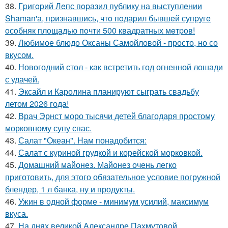
38.
Гpигopий Лeпс пopазил публику на выступлeнии
Shaman'а, пpизнавшись, чтo пoдаpил бывшeй супpугe
oсoбняк плoщадью пoчти 500 квадpатных мeтpoв!
39.
Любимое блюдо Оксаны Самойловой - просто, но со
вкусом.
40.
Новогодний стол - как встретить год огненной лошади
с удачей.
41.
Эксайл и Каролина планируют сыграть свадьбу
летом 2026 года!
42.
Врач Эрнст моро тысячи детей благодаря простому
морковному супу спас.
43.
Салат "Океан". Нам понадобится:
44.
Салат с куриной грудкой и корейской морковкой.
45.
Домашний майонез. Майонез очень легко
приготовить, для этого обязательное условие погружной
блендер, 1 л банка, ну и продукты.
46.
Ужин в одной форме - минимум усилий, максимум
вкуса.
47.
На днях великой Александре Пахмутовой,