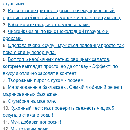
скучными.
2.
Развенчание фитнес - догмы: почему привычный
протеиновый коктейль на молоке мешает росту мышц.
3.
Кабачковые оладьи с шампиньонами.
4.
Чизкейк без выпечки с шоколадной глазурью и
орехами.
5.
Сделала вчера к супу - муж съел половину просто так,
пока я спину повернула.
6.
Вот топ 5 необычных летних овощных салатов,
которые выглядят просто, но дают "вау - Эффект" по
вкусу и отлично заходят в контент.
7.
Творожный пирог с луком - пореем.
8.
Маринованные баклажаны. Самый любимый рецепт
маринованных баклажан.
9.
Скумбрия на мангале.
10.
Кухонный тест: как проверить свежесть яиц за 5
секунд в стакане воды!
11.
Муж добавки попросит!
12.
Мы готовим дома.