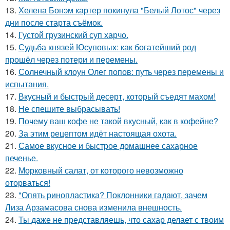
13.
Хелена Бонэм картер покинула "Белый Лотос" через
дни после старта съёмок.
14.
Густой грузинский суп харчo.
15.
Судьба князей Юсуповых: как богатейший род
прошёл через потери и перемены.
16.
Солнечный клоун Олег попов: путь через перемены и
испытания.
17.
Вкусный и быстрый десерт, который съедят махом!
18.
Не спешите выбрасывать!
19.
Почему ваш кофе не такой вкусный, как в кофейне?
20.
За этим рецептом идёт настоящая охота.
21.
Самое вкусное и быстрое домашнее сахарное
печенье.
22.
Морковный салат, от которого невозможно
оторваться!
23.
"Опять ринопластика? Поклонники гадают, зачем
Лиза Арзамасова снова изменила внешность.
24.
Ты даже не представляешь, что сахар делает с твоим