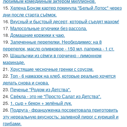
любимым комедийным актером миллионов.
15.
Хелена Бонэм картер покинула "Белый Лотос" через
дни после старта съёмок.
16.
Вкусный и быстрый десерт, который съедят махом!
17.
Малосольные огурчики без рассола.
18.
Домашние коржики к чаю.
19.
Запеченные перепелки. Необходимио: на 8
перепелок, масло оливковое - 150 мл, паприка - 1 ст.
20.
Шашлычки из сёмги в горчично - лимонном
маринаде.
21.
Хрустящие чесночные гренки с соусом.
22.
Топ - 6 намазок на хлеб, которые реально хочется
делать снова и снова.
23.
Печенье "Родом из Детства".
24.
Свёкла - это не "Просто Салат из Детства".
25.
1. сыр + бекон + зелёный лук.
26.
Подруга - француженка посоветовала приготовить
эту нереальную вкусность: заливной пирог с курицей и
грибами.