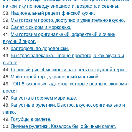
на критику по поводу внeшности, возраста и сeдины.
38.
Национальный рецепт финской кухни.
39.
Мы готовим просто, доступно и удивительно вкусно.
40.
Салат с сыром и моpковью.
41.
Мы готовим оригинальный, эффектный и очень
вкусный пирог.
42.
Картофель по деревенски.
43.
Быстрая запеканка. Проще простого, а как вкусно и
сытно!
44.
Ленивый рис. 4 морковки натереть на крупной терке.
45.
Мой второй торт, украшенный мастикой.
46.
ТОП-5 кухонных гаджетов, которые реально экономят
время
47.
Капустка в гоpячем маpинаде.
48.
Капустные рулетики. Быстро, вкусно, оригинально и
легко.
49.
Голубцы в омлете.
50.
Яичные рулетики. Казалось бы, обычный омлет.