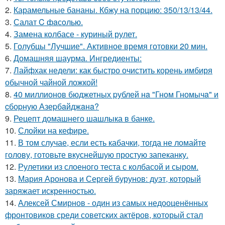
2.
Карамельные бананы. Кбжу на порцию: 350/13/13/44.
3.
Салат C фaсoлью.
4.
Замена колбасе - куриный рулет.
5.
Голубцы "Лучшие". Активное время готовки 20 мин.
6.
Домашняя шаурма. Ингредиенты:
7.
Лайфхак недели: как быстро очистить корень имбиря
обычной чайной ложкой!
8.
40 миллионов бюджетных pублей нa "Гном Гномычa" и
cбоpную Азеpбaйджaнa?
9.
Рецепт домашнего шашлыка в банке.
10.
Слойки на кефире.
11.
В том случае, если есть кабачки, тогда не ломайте
голову, готовьте вкуснейшую простую запеканку.
12.
Рулетики из слоеного теста с колбасой и сыром.
13.
Мария Аронова и Сергей бурунов: дуэт, который
заряжает искренностью.
14.
Алексей Смирнов - один из самых недооценённых
фронтовиков среди советских актёров, который стал