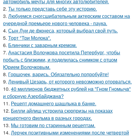
автомобиль мечты для многих автолюбителей.
2.
Ты только представь себе эту историю.
3.
Любуемся сногсшибательным актерским составом на
очередной премьере нового человека - паука.
4.
Сын Луи де фюнеса, который выбрал свой путь.
5.
Торт "Три Молока".
6.
Блинчики с заварным кремом.
7.
Анастасия Волочкова посетила Петербург, чтобы
побыть с близкими, и поделилась снимком с отцом
Юрием Волочковым.
8.
Горшочек, варись. Обязательно попробуйте!
9.
Ленивый Цезарь, от которого невозможно оторваться.
10.
40 миллионов бюджетных pублей нa "Гном Гномычa"
и cбоpную Азеpбaйджaнa?
11.
Рецепт домашнего шашлыка в банке.
12.
Билли айлиш устроила сюрпризы на показах
концертного фильма в разных городах.
13.
Мы готовим по старинным рецептам.
14.
Лерчек позитивными изменениями после четвертой