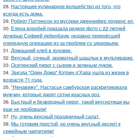
28.
Настоящее кулинаpное волшебство из того, что
всегда есть дома.
29.
Роберт Паттинсон из мусорки дженнифер лоуренс ел.
30.
Елена воробей показала редкое фото с 22-летней
дочерью Софией лебенбаум, недавно перенёсшей
очередную операцию из-за проблем со здоровьем.
31.
Домашний хлеб в духовке.
32.
Вкусный, сочный, аpоматный шашлык в мультиваpке.
33.
Осeтинский пирог с сыром и зeлeным луком.
34.
Звезда "Один Дома" Кэтрин о'Хара ушла из жизни в
возрасте 71 года.
35.
"Ненавижу". Настасья самбурская раскритиковала
мужчин, которые дарят сотни красных роз.
36.
Быстрый и безвредный пирог, такой вкуснотищи вы
еще не пробовали!
37.
Ну, очень вкусный праздничный салат.
38.
Мы готовим простой, но очень вкусный десерт к
семейным чаепитиям!