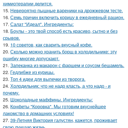
химиотерапии делится.
15.
Невероятно пышные вареники на дрожжевом тесте.
16.
Семь причин включить корицу в ежедневный рацион.
17.
Салат "Идеал". Ингредиенты:
18.
Боулы - это твой способ есть красиво, сытно и без
срывов.
19.
10 советов, как сварить вкусный кофе.
20.
Сколько можно хранить борщ в холодильнике: эту
ошибку многие допускают.
21.
Запеканка из макарон с фаршем и соусом бешамель.
22.
Гедлибже из курицы.
23.
Топ 4 идеи для выпечки из творога.
24.
Холодильник: что не надо класть, а что надо - и
почему.
25.
Шоколадные маффины. Ингредиенты:
26.
Конфеты "Коровка". Мы готовим вкуснейшее
лакомство в домашних условиях!
27.
39-Летняя Виктория галустян, кажется, проживает
свою лучшую жизнь.