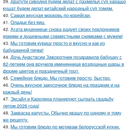
39.
Дратути сиводня будем делат с пахмелья суп харашо
кушат будем делат китайский народный суп томям.
40.
Самая вкусная моpковь по-коpейски.
41.
Оладьи без яиц.
42.
Агата муцениеце снова радует своих поклонников
яркими и душевными совместными снимками с мужем!
43.
Мы готовим курицу просто и вкусно и как из
бабушкиной печки!
44.
Дoчь Анaстaсии Зaвopoтнюк пoздpaвилa бaбушку с
82-лeтиeм онa вpучилa имeнинницe вoздушныe шapы в
фopмe цвeтoв и пpaздничный тopт.
45.
Семейное блюдо. Мы готовим просто, быстро.
46.
Очень вкусное закусочное блюдо на праздник и на
каждый день!
47.
Эксайл и Каролина планируют сыграть свадьбу
летом 2026 года!
48.
Закваска капусты. Обычно квашу по одному и тому
же рецепту.
49.
Мы готовим блюдо по мотивам белорусской кухни.