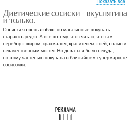
Показать все
Диетические сосиски - вкуснятина
Сосиски из куриного
Куриные колбаски
и только.
филе
Сосиски я очень люблю, но магазинные покупать
стараюсь редко. А все потому, что считаю, что там
перебор с жиром, крахмалом, красителем, соей, солью и
Куриная колбаска
некачественным мясом. Но деваться было некуда,
поэтому частенько покупала в ближайшем супермаркете
сосисочки.