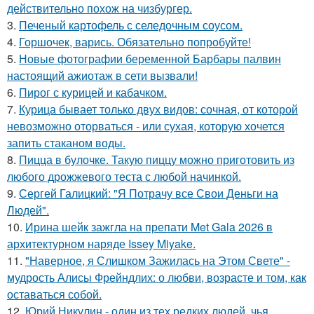
действительно похож на чизбургер.
3.
Печеный картофель с селедочным соусом.
4.
Горшочек, варись. Обязательно попробуйте!
5.
Новые фотографии беременной Барбары палвин
настоящий ажиотаж в сети вызвали!
6.
Пирог с курицей и кабачком.
7.
Курица бывает только двух видов: сочная, от которой
невозможно оторваться - или сухая, которую хочется
запить стаканом воды.
8.
Пицца в булочке. Такую пиццу можно приготовить из
любого дрожжевого теста с любой начинкой.
9.
Сергей Галицкий: "Я Потрачу все Свои Деньги на
Людей".
10.
Ирина шейк зажгла на препати Met Gala 2026 в
архитектурном наряде Issey Miyake.
11.
"Наверное, я Слишком Зажилась на Этом Свете" -
мудрость Алисы Фрейндлих: о любви, возрасте и том, как
оставаться собой.
12.
Юрий Никулин - один из тех редких людей, чья