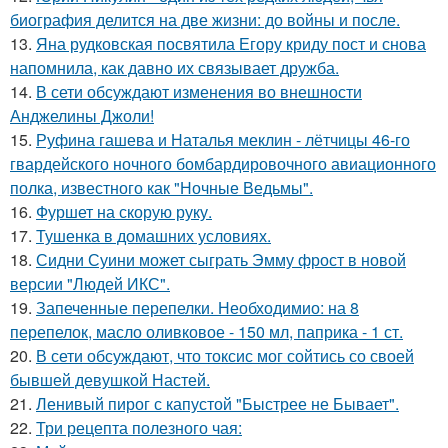
биография делится на две жизни: до войны и после.
13.
Яна рудковская посвятила Егору криду пост и снова
напомнила, как давно их связывает дружба.
14.
В сети обсуждают изменения во внешности
Анджелины Джоли!
15.
Руфина гашева и Наталья меклин - лётчицы 46-го
гвардейского ночного бомбардировочного авиационного
полка, известного как "Ночные Ведьмы".
16.
Фуршет на скорую руку.
17.
Тушенка в домашних условиях.
18.
Сидни Суини может сыграть Эмму фрост в новой
версии "Людей ИКС".
19.
Запеченные перепелки. Необходимио: на 8
перепелок, масло оливковое - 150 мл, паприка - 1 ст.
20.
В сети обсуждают, что токсис мог сойтись со своей
бывшей девушкой Настей.
21.
Ленивый пирог с капустой "Быстрее не Бывает".
22.
Три рецепта полезного чая: