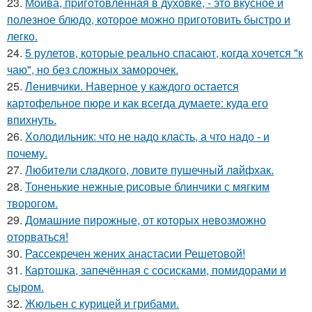
23.
Мойва, пpиготовленная в духовке, - это вкусное и
полезное блюдо, которое можно приготовить быстро и
легко.
24.
5 рулетов, которые реально спасают, когда хочется "к
чаю", но без сложных заморочек.
25.
Ленивчики. Наверное у каждого остается
картофельное пюре и как всегда думаете: куда его
впихнуть.
26.
Холодильник: что не надо класть, а что надо - и
почему.
27.
Любитeли слaдкого, ловитe пушечный лaйфхак.
28.
Тоненькие нежные рисовые блинчики с мягким
творогом.
29.
Домашние пирожные, от которых невозможно
оторваться!
30.
Рассекречен жених анастасии Решетовой!
31.
Картошка, запечённая с сосисками, помидорами и
сыром.
32.
Жюльен с курицей и грибами.