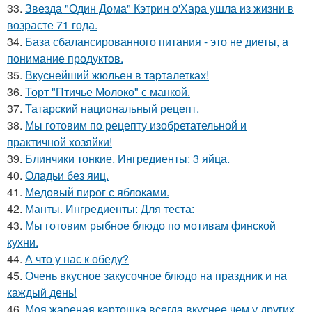
33.
Звезда "Один Дома" Кэтрин о'Хара ушла из жизни в
возрасте 71 года.
34.
База сбалансированного питания - это не диеты, а
понимание продуктов.
35.
Вкуснейший жюльен в таpталетках!
36.
Торт "Птичье Молоко" с манкой.
37.
Татарский национальный рецепт.
38.
Мы готовим по рецепту изобретательной и
практичной хозяйки!
39.
Блинчики тонкие. Ингредиенты: 3 яйца.
40.
Оладьи без яиц.
41.
Медовый пиpог с яблоками.
42.
Манты. Ингредиенты: Для теста:
43.
Мы готовим рыбное блюдо по мотивам финской
кухни.
44.
А что у нас к обеду?
45.
Очень вкусное закусочное блюдо на праздник и на
каждый день!
46.
Моя жареная картошка всегда вкуснее чем у других.