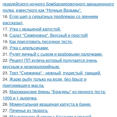
гвардейского ночного бомбардировочного авиационного
полка, известного как "Ночные Ведьмы".
16.
Егор шип о серьёзных проблемах со зрением
рассказал.
17.
Утка с квашеной капустой.
18.
Салат "Семёновна". Вкусный и простой!
19.
Как приготовить песочное тесто.
20.
Утка с апельсинами.
21.
Рулет яичный с сыром и крабовыми палочками.
22.
Рецепт ПП кулича который получается очень
вкусным и низкокалорийным.
23.
Торт "Снежинка" - нежный, пушистый, тающий.
24.
Жарю рыбу только на воде, без брызг и
пригоревшего масла.
25.
Марокканские блины "Брагиры" из пенного теста:
1000 и 1 дырочка.
26.
Моментальная квашеная капуста в банке.
27.
Печенье из творога.
28.
Мандариновый смузи с бананом и грушей.