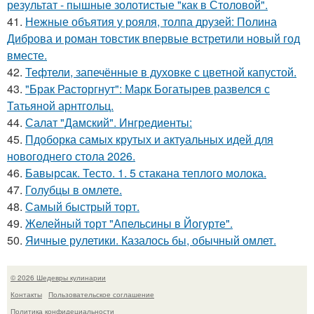
результат - пышные золотистые "как в Столовой".
41.
Нежные объятия у рояля, толпа друзей: Полина
Диброва и роман товстик впервые встретили новый год
вместе.
42.
Тефтели, запечённые в духовке с цветной капустой.
43.
"Брак Расторгнут": Марк Богатырев развелся с
Татьяной арнтгольц.
44.
Салат "Дамский". Ингредиенты:
45.
Пдоборка самых крутых и актуальных идей для
новогоднего стола 2026.
46.
Бавырсак. Тесто. 1. 5 стакана теплого молока.
47.
Голубцы в омлете.
48.
Самый быстрый торт.
49.
Желейный торт "Апельсины в Йогурте".
50.
Яичные рулетики. Казалось бы, обычный омлет.
© 2026 Шедевры кулинарии
Контакты
Пользовательское соглашение
Политика конфидециальности