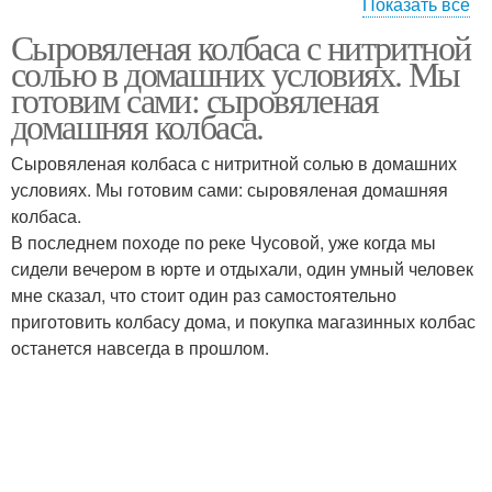
Показать все
Сыровяленая колбаса с нитритной
Колбаса по
Свино-говяжья колбаса
солью в домашних условиях. Мы
классическому рецепту
готовим сами: сыровяленая
домашняя колбаса.
Грудки в домашних
Сыровяленая колбаса с нитритной солью в домашних
Колбасы с нитритной
условиях
условиях. Мы готовим сами: сыровяленая домашняя
колбаса.
В последнем походе по реке Чусовой, уже когда мы
сидели вечером в юрте и отдыхали, один умный человек
Колбаса в домашних
Колбаса из курицы
мне сказал, что стоит один раз самостоятельно
условиях
приготовить колбасу дома, и покупка магазинных колбас
останется навсегда в прошлом.
Колбаса без оболочки