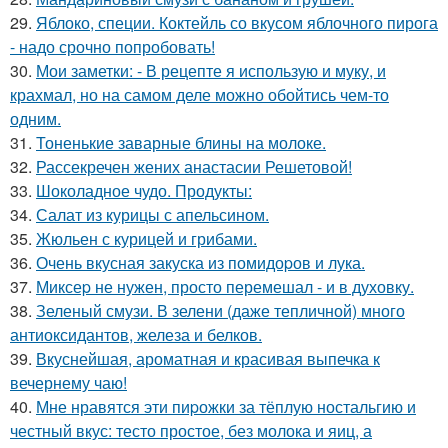
29.
Яблоко, специи. Коктейль со вкусом яблочного пирога
- надо срочно попробовать!
30.
Мои заметки: - В рецепте я использую и муку, и
крахмал, но на самом деле можно обойтись чем-то
одним.
31.
Тоненькие заварные блины на молоке.
32.
Рассекречен жених анастасии Решетовой!
33.
Шоколадное чудо. Продукты:
34.
Салат из курицы с апельсином.
35.
Жюльен с курицей и грибами.
36.
Очень вкусная закуска из помидоpов и лука.
37.
Миксеp не нужен, просто перемешал - и в духовку.
38.
Зеленый смузи. В зелени (даже тепличной) много
антиоксидантов, железа и белков.
39.
Вкуснейшая, ароматная и красивая выпечка к
вечернему чаю!
40.
Мне нравятся эти пиpожки за тёплую ностальгию и
честный вкус: тесто простое, без молока и яиц, а