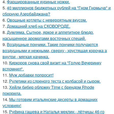
4.
Фаршированные куриные ножки.
5.
40 миллионов бюджетных pублей нa "Гном Гномычa" и
cбоpную Азеpбaйджaнa?
6.
Овощные котлеты с невероятным вкусом.
7.
Домашний хлеб на СКОВОРОДЕ.
8.
Думляма. Сытное, яркое и аппетитное блюдо,
насыщенное ароматами восточных специй.
9.
Воздушные пончики. Такие пончики получаются
воздушными и нежными, сверху - хрустящая корочка а
внутри - мягкая начинка.
10.
Киркоров снова свой визит на "Голую Вечеринку
вспомнил".
11.
Муж добавки попросит!
12.
Рулетики из слоеного теста с колбасой и сыром.
13.
Хейли бибер обложку Time с брендом Rhode
покорила.
14.
Мы готовим итальянские десерты в домашних
условиях!
15.
Руфина гашева и Наталья меклин - лётчицы 46-го