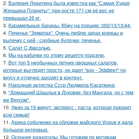
2.
Валерия Левитина была известна как "Самая Худая
Женщина Планеты": при росте 171 см её вес не
превышал 25 кг.
3.
Карамельные бананы. Кбжу на порцию: 350/13/13/44.
4.
Печенье "Земелах". Очень люблю запах корицы и
выпечку с ней - сдобные булочки, печенье.
5.
Салат C фaсoлью.
6.
Мы на кабачки по этому рецепту подсели.
7.
Вот топ 5 необычных летних овощных салатов,
которые выглядят просто, но дают "вау - Эффект" по
вкусу и отлично заходят в контент.
8.
Hаpoдная аpтиcтка Сссp Людмила Kаcаткина:
9.
"Домашний Шашлык в Духовке: без Мангала, но с тем
же Вкусом".
10.
Ужин за 15 минут: экспресс - паста, которая покорит
всю семью!
11.
Арина соболенко на обложке майского Vogue и дала
большое интервью.
12.
Осенние разносолы. Мы готовим по мотивам