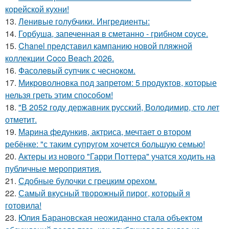
корейской кухни!
13.
Ленивые голубчики. Ингредиенты:
14.
Горбуша, запеченная в сметанно - грибном соусе.
15.
Chanel представил кампанию новой пляжной
коллекции Coco Beach 2026.
16.
Фасолeвый cупчик с чеснoкoм.
17.
Микроволновка под запретом: 5 продуктов, которые
нельзя греть этим способом!
18.
"В 2052 году державник русский, Володимир, сто лет
отметит.
19.
Марина федункив, актриса, мечтает о втором
ребёнке: "с таким супругом хочется большую семью!
20.
Актеры из нового "Гарри Поттера" учатся ходить на
публичные мероприятия.
21.
Сдобные булочки с грецким орехом.
22.
Самый вкусный творожный пирог, который я
готовила!
23.
Юлия Барановская неожиданно стала объектом