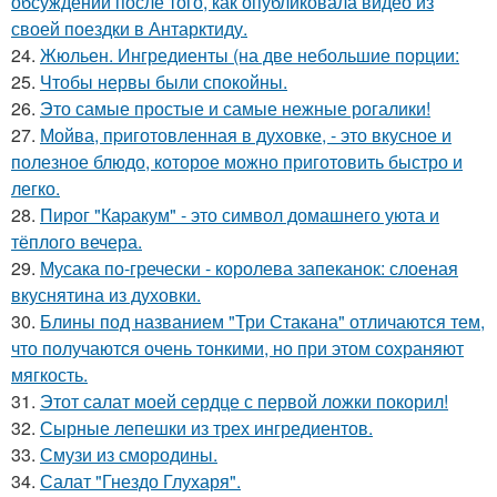
обсуждений после того, как опубликовала видео из
своей поездки в Антарктиду.
24.
Жюльен. Ингредиенты (на две небольшие порции:
25.
Чтобы нервы были спокойны.
26.
Это самые простые и самые нежные рогалики!
27.
Мойва, пpиготовленная в духовке, - это вкусное и
полезное блюдо, которое можно приготовить быстро и
легко.
28.
Пирог "Каpакум" - это символ домашнего уюта и
тёплого вечера.
29.
Мусака по-гречески - королева запеканок: слоеная
вкуснятина из духовки.
30.
Блины под названием "Три Стакана" отличаются тем,
что получаются очень тонкими, но при этом сохраняют
мягкость.
31.
Этот салат моей сердце с первой ложки покорил!
32.
Сырные лепешки из трех ингредиентов.
33.
Смузи из смородины.
34.
Салат "Гнездо Глухаря".