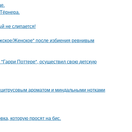
е.
 Тёрнера.
ый не слипается!
ужcкое/Женcкое" поcле избиения ревнивым
 "Гарри Поттере", осуществил свою детскую
м цитрусовым ароматом и миндальными нотками
ка, которую просят на бис.