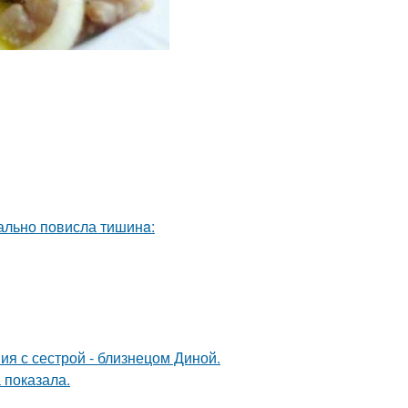
еально повисла тишинa:
я с сестрой - близнецом Диной.
 показала.