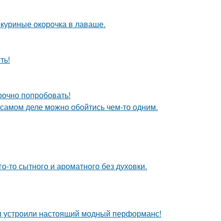
: куриные окорочка в лаваше.
ть!
срочно попробовать!
на самом деле можно обойтись чем-то одним.
го-то сытного и ароматного без духовки.
и устроили настоящий модный перформанс!