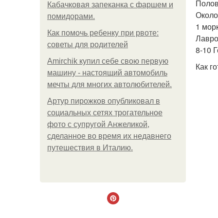
Полов
Кабачковая запеканка с фаршем и
Около
помидорами.
1 мор
Как помочь ребенку при рвоте:
Лавро
советы для родителей
8-10 
Amirchik купил себе свою первую
Как го
машину - настоящий автомобиль
мечты для многих автолюбителей.
Артур пирожков опубликовал в
социальных сетях трогательное
фото с супругой Анжеликой,
сделанное во время их недавнего
путешествия в Италию.