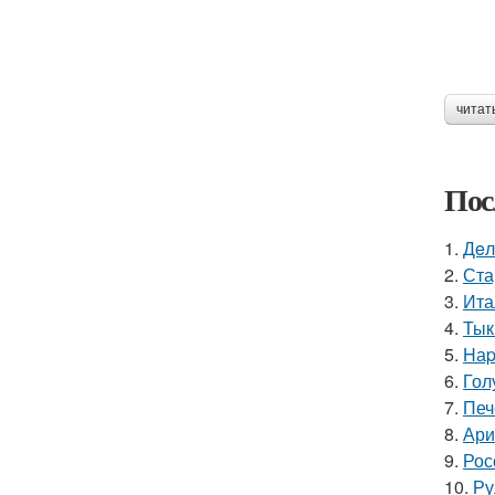
читат
Пос
1.
Дeл
2.
Ста
3.
Ита
4.
Тык
5.
Hаp
6.
Гол
7.
Печ
8.
Ари
9.
Рос
10.
Ру