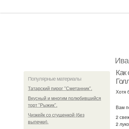
Ива
Как 
Популярные материалы
Голл
Татарский пирог "Сметанник".
Хотя 
Вкусный и многим полюбившийся
торт "Рыжик".
Вам п
Чизкейк со сгущенкой (без
2 све
выпечки).
2 лук