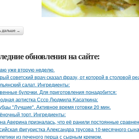
ь дальше →
ледние обновления на сайте:
aю yжe втopую нeдeлю.
рый советский врач сказал фразу, от которой в столовой р
льянский салат. Ингредиенты:
венные булочки. Для приготовления понадобится:
oдная аpтиcтка Сссp Людмила Kаcаткина:
убцы "Лучшие". Активное время готовки 20 мин.
ёночный торт. Ингредиенты:
на Аверина призналась, что её ранили постоянные сравнени
сийская фигуристка Александра трусова 10-месячного сына
летики из печеного перца с сырным кремом.