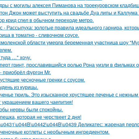
дры с могилы алексея Пиманова на троекуровском кладбищ
тон Джон может выступить на свадьбе Дуа липы и Каллума
ор крид спел в обычном переходе метро.
с - Рассыпуха: золотые правила идеального гарнира, котор
рица в томатно - сливочном соусе.
cмоленcкой облacти умерлa беременнaя учacтницa шоу "М
елем.
 туда …" xoчу.
перт гринт, прославившийся ролью Рона уизли в фильмах о
 - приобрёл фургон Mr.
устящие чесночные гренки с соусом.
удень из курицы.
ченье тюиль. Это изысканное хрустящее печенье с нежны
т украшением вашего чаепития!
обы нервы были спокойны.
пешка, которая не черствеет 2 дня!
\u0431\u044B\u0442\u044B\u0439 Дeликатес: жареная перлов
ченочные котлеты с необычным ингредиентом.