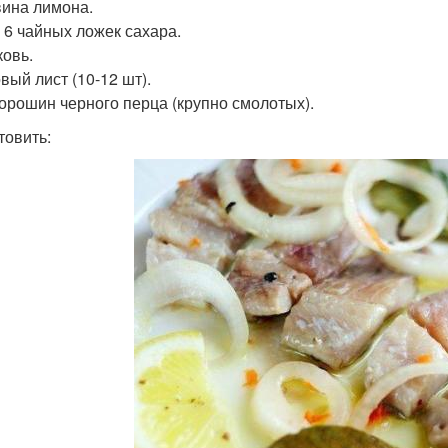
ина лимона.
 6 чайных ложек сахара.
ковь.
вый лист (10-12 шт).
Горошин черного перца (крупно смолотых).
товить: