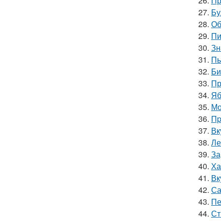
26.
Пр
27.
Бу
28.
Об
29.
Пи
30.
Зн
31.
Пы
32.
Би
33.
Пр
34.
Яб
35.
Мо
36.
Пp
37.
Вк
38.
Ле
39.
За
40.
Ха
41.
Вк
42.
Са
43.
Пе
44.
Ст