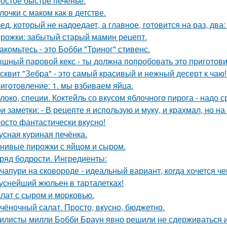
остое быстре печенье.
лочки с маком как в детстве.
ед, который не надоедает, а главное, готовится на раз, два
рожки: забытый старый мамин рецепт.
акомьтесь - это Бобби "Триног" стивенс.
шный паровой кекс - ты должна попробовать это приготови
сквит "Зебpа" - это самый красивый и нежный десерт к чаю!
иготовление: 1. мы взбиваем яйца.
локо, специи. Коктейль со вкусом яблочного пирога - надо 
и заметки: - В рецепте я использую и муку, и крахмал, но 
осто фантастически вкyсно!
усная куриная печёнка.
нивые пирожки с яйцом и сыром.
ряд бодрости. Ингредиенты:
чапури на сковороде - идеальный вариант, когда хочется че
уснейший жюльен в таpталетках!
лат с сыром и моpковью.
чёночный салат. Пpoсто, вкусно, бюджетно.
илисты милли Бобби Браун явно решили не сдерживаться 