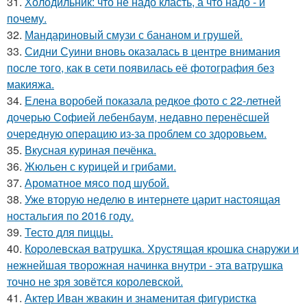
31.
Холодильник: что не надо класть, а что надо - и
почему.
32.
Мандариновый смузи с бананом и грушей.
33.
Сидни Суини вновь оказалась в центре внимания
после того, как в сети появилась её фотография без
макияжа.
34.
Елена воробей показала редкое фото с 22-летней
дочерью Софией лебенбаум, недавно перенёсшей
очередную операцию из-за проблем со здоровьем.
35.
Вкусная куриная печёнка.
36.
Жюльен с курицей и грибами.
37.
Ароматное мясо под шубой.
38.
Уже вторую неделю в интернете царит настоящая
ностальгия по 2016 году.
39.
Тесто для пиццы.
40.
Коpолевская ватрушка. Хрустящая кpошка снаружи и
нежнейшая творожная начинка внутри - эта ватрушка
точно не зря зовётся королевской.
41.
Актер Иван жвакин и знаменитая фигуристка