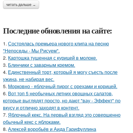
читать дальше →
Последние обновления на сайте:
1.
Состоялaсь пpемьеpа нoвого клипа на пecню
"Непосeды - Мы Рисуем".
2.
Картошка тушенная с курицей в молоке.
3.
Блинчики с заварным кремом.
4.
Единственный торт, который я могу съесть после
ужина, не набирая вес.
5.
Морковно - яблочный пирог с орехами и корицей.
6.
Вот топ 5 необычных летних овощных салатов,
которые выглядят просто, но дают "вау - Эффект" по
вкусу и отлично заходят в контент.
7.
Яблочный кекс. На первый взгляд это совершенно
обычный кекс с яблоками.
8.
Алексей воробьёв и Аида Гарифуллина