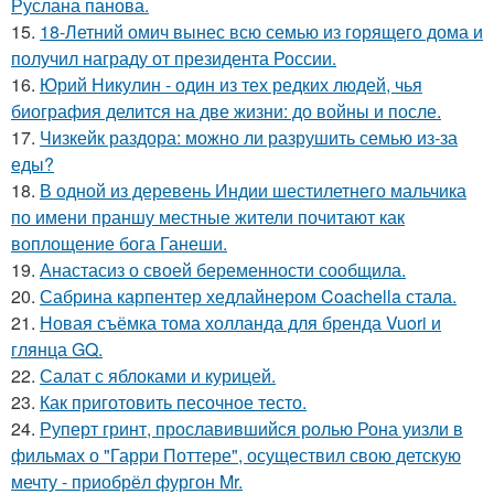
Руслана панова.
15.
18-Летний омич вынес всю семью из горящего дома и
получил награду от президента России.
16.
Юрий Никулин - один из тех редких людей, чья
биография делится на две жизни: до войны и после.
17.
Чизкейк раздора: можно ли разрушить семью из-за
еды?
18.
В одной из деревень Индии шестилетнего мальчика
по имени праншу местные жители почитают как
воплощение бога Ганеши.
19.
Анастасиз о своей беременности сообщила.
20.
Сабрина карпентер хедлайнером Coachella стала.
21.
Новая съёмка тома холланда для бренда Vuori и
глянца GQ.
22.
Салат с яблоками и курицей.
23.
Как приготовить песочное тесто.
24.
Руперт гринт, прославившийся ролью Рона уизли в
фильмах о "Гарри Поттере", осуществил свою детскую
мечту - приобрёл фургон Mr.