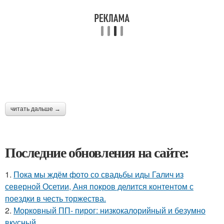
читать дальше →
Последние обновления на сайте:
1.
Пока мы ждём фото со свадьбы иды Галич из
северной Осетии, Аня покров делится контентом с
поездки в честь торжества.
2.
Морковный ПП- пирог: низкокалорийный и безумно
вкусный.