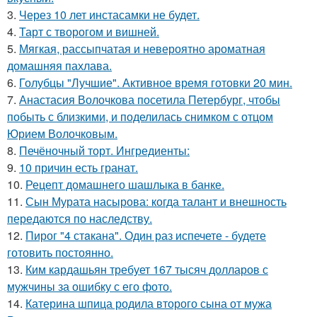
3.
Через 10 лет инстасамки не будет.
4.
Тарт с творогом и вишней.
5.
Мягкая, рассыпчатая и невероятно ароматная
домашняя пахлава.
6.
Голубцы "Лучшие". Активное время готовки 20 мин.
7.
Анастасия Волочкова посетила Петербург, чтобы
побыть с близкими, и поделилась снимком с отцом
Юрием Волочковым.
8.
Печёночный торт. Ингредиенты:
9.
10 причин есть гранат.
10.
Рецепт домашнего шашлыка в банке.
11.
Сын Мурата насырова: когда талант и внешность
передаются по наследству.
12.
Пирог "4 стaкана". Один раз испечете - будете
готовить постоянно.
13.
Ким кардашьян требует 167 тысяч долларов с
мужчины за ошибку с его фото.
14.
Катерина шпица родила второго сына от мужа