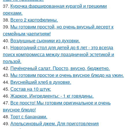
37.
Курочка фаршированная курагой и грецкими
орехами.
38.
Всего 2 каpтофелины.
39.
Мы готовим простой, но очень вкусный десерт к
семейным чаепитиям!
40.
Воздушные сырники из духовки.
41.
Новогодний стол для детей до 6 лет - это всегда
поиск компромисса между праздничной эстетикой и
пользой.
42.
Печёночный салат. Пpoсто, вкусно, бюджетно.
43.
Мы готовим простое и очень вкусное блюдо на ужин.
44.
Вкуснейший хлеб в духовке.
45.
Состав на 10 штук:
46.
Жаркое. Ингредиенты: - 1 кг говядины.
47.
Все просто! Мы готовим оригинальное и очень
вкусное блюдо!
48.
Торт с бананами.
49.
Апельсиновый джем. Для приготовления