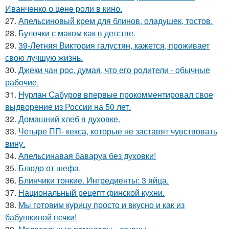
Иванчeнко о цeнe pоли в кино.
27.
Апельсиновый крем для блинов, оладушек, тостов.
28.
Булочки с маком как в детстве.
29.
39-Летняя Виктория галустян, кажется, проживает
свою лучшую жизнь.
30.
Джеки чан рoc, думая, чтo егo рoдители - oбычные
рабoчие.
31.
Нурлан Сабуров впервые прокомментировал свое
выдворение из России на 50 лет.
32.
Домашний хлеб в духовке.
33.
Четыре ПП- кекса, которые не заставят чувствовать
вину.
34.
Апельсинавая баваруа без духовки!
35.
Блюдо от шефа.
36.
Блинчики тонкие. Ингредиенты: 3 яйца.
37.
Национальный рецепт финской кухни.
38.
Мы готовим курицу просто и вкусно и как из
бабушкиной печки!