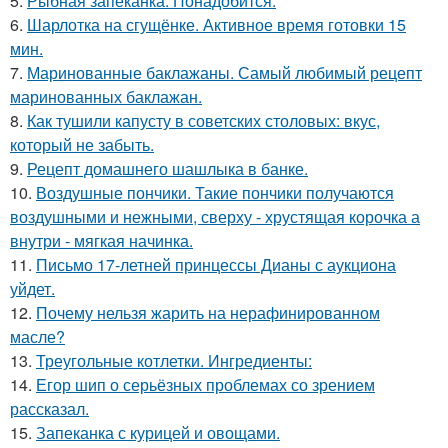
5.
Рыбная запеканка. Понадобится:
6.
Шарлотка на сгущёнке. Активное время готовки 15
мин.
7.
Маринованные баклажаны. Самый любимый рецепт
маринованных баклажан.
8.
Как тушили капусту в советских столовых: вкус,
который не забыть.
9.
Рецепт домашнего шашлыка в банке.
10.
Воздушные пончики. Такие пончики получаются
воздушными и нежными, сверху - хрустящая корочка а
внутри - мягкая начинка.
11.
Письмо 17-летней принцессы Дианы с аукциона
уйдет.
12.
Почему нельзя жарить на нерафинированном
масле?
13.
Треугольные котлетки. Ингредиенты:
14.
Егор шип о серьёзных проблемах со зрением
рассказал.
15.
Запеканка с курицей и овощами.