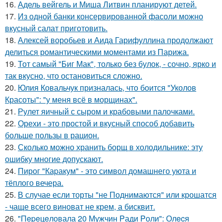
16.
Адель вейгель и Миша Литвин планируют детей.
17.
Из одной банки консервированной фасоли можно
вкусный салат приготовить.
18.
Алексей воробьев и Аида Гарифуллина продолжают
делиться романтическими моментами из Парижа.
19.
Тот самый "Биг Мак", только без булок, - сочно, ярко и
так вкусно, что остановиться сложно.
20.
Юлия Ковальчук призналась, что боится "Уколов
Красоты": "у меня всё в морщинах".
21.
Рулет яичный с сыром и крабовыми палочками.
22.
Орехи - это простой и вкусный способ добавить
больше пользы в рацион.
23.
Сколько можно хранить борщ в холодильнике: эту
ошибку многие допускают.
24.
Пирог "Каpакум" - это символ домашнего уюта и
тёплого вечера.
25.
В случае если торты "не Поднимаются" или крошатся
- чаще всего виноват не крем, а бисквит.
26.
"Пepeцeловала 20 Мужчин Pади Pоли": Олecя