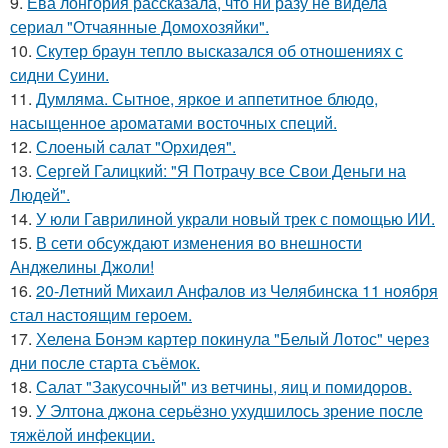
9.
Ева лонгория рассказала, что ни разу не видела
сериал "Отчаянные Домохозяйки".
10.
Скутер браун тепло высказался об отношениях с
сидни Суини.
11.
Думляма. Сытное, яркое и аппетитное блюдо,
насыщенное ароматами восточных специй.
12.
Слоеный салат "Орхидея".
13.
Сергей Галицкий: "Я Потрачу все Свои Деньги на
Людей".
14.
У юли Гаврилиной украли новый трек с помощью ИИ.
15.
В сети обсуждают изменения во внешности
Анджелины Джоли!
16.
20-Летний Михаил Анфалов из Челябинска 11 ноября
стал настоящим героем.
17.
Хелена Бонэм картер покинула "Белый Лотос" через
дни после старта съёмок.
18.
Салат "Закусочный" из ветчины, яиц и помидоров.
19.
У Элтона джона серьёзно ухудшилось зрение после
тяжёлой инфекции.