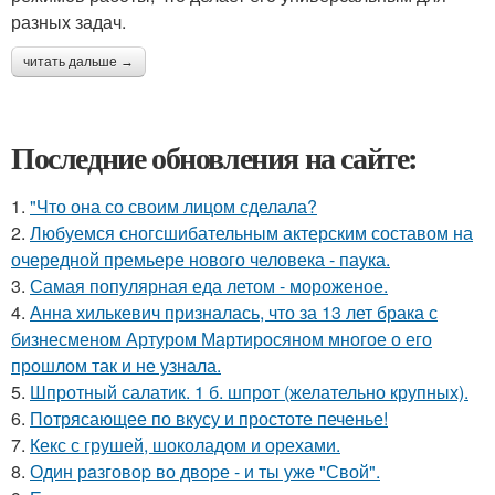
разных задач.
читать дальше →
Последние обновления на сайте:
1.
"Что она со своим лицом сделала?
2.
Любуемся сногсшибательным актерским составом на
очередной премьере нового человека - паука.
3.
Самая популярная еда летом - мороженое.
4.
Анна хилькевич призналась, что за 13 лет брака с
бизнесменом Артуром Мартиросяном многое о его
прошлом так и не узнала.
5.
Шпротный салатик. 1 б. шпрот (желательно крупных).
6.
Потрясающее по вкусу и простоте печенье!
7.
Кекс с грушей, шоколадом и орехами.
8.
Один рaзговоp во двоpе - и ты ужe "Свой".