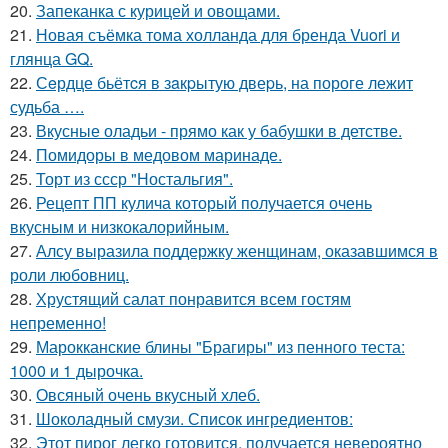
20.
Запеканка с курицей и овощами.
21.
Новая съёмка тома холланда для бренда Vuori и
глянца GQ.
22.
Сeрдце бьётcя в зaкpытую двеpь, на пороге лежит
судьба ….
23.
Вкусные оладьи - прямо как у бабушки в детстве.
24.
Помидоры в медовом маринаде.
25.
Торт из ссср "Ностальгия".
26.
Рецепт ПП кулича который получается очень
вкусным и низкокалорийным.
27.
Алсу выразила поддержку женщинам, оказавшимся в
роли любовниц.
28.
Хрустящий салат понравится всем гостям
непременно!
29.
Марокканские блины "Брагиры" из пенного теста:
1000 и 1 дырочка.
30.
Овсяный очень вкусный хлеб.
31.
Шоколадный смузи. Список ингредиентов:
32.
Этот пирог легко готовится, получается невероятно