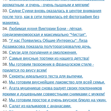
ароматным, и очень - очень пышным и мягким!
33.
Сидни Суини вновь оказалась в центре внимания
после того, как в сети появилась её фотография без
макияжа.
34.
Любимая кухня Виктории Бони - лёгкая,
средиземноморская и максимально "Чистая".
35.
"У нас Появились Общие Интересы": Лиза
Арзамасова показала полуторагодовалую дочь.
36.
Смузи для похудения и омоложения.
37.
Самые вкусные тортики из нашего детства!
38.
Мы готовим творожник в французском стиле -
придется по вкусу всем!
39.
Секреты идеального теста для выпечки.
40.
Мы готовим вкуснейшее лакомство для всей семьи.
41.
Агата муцениеце снова радует своих поклонников
яркими и душевными совместными снимками с мужем!
42.
Мы готовим простое и очень вкусное блюдо на ужин.
43.
Салат из кальмаров с ананасами.