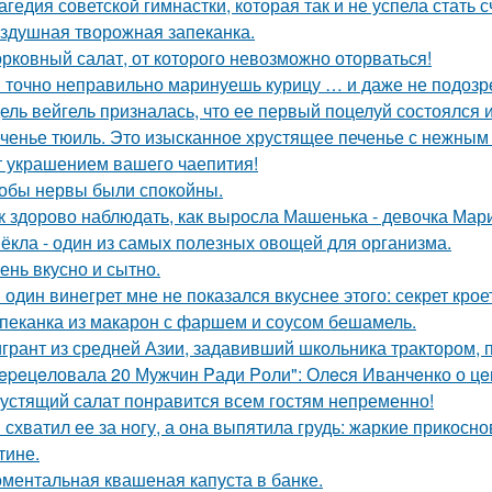
агедия советской гимнастки, которая так и не успела стать 
здушная творожная запеканка.
рковный салат, от которого невозможно оторваться!
 точно неправильно маринуешь курицу … и даже не подозр
ель вейгель призналась, что ее первый поцелуй состоялся
ченье тюиль. Это изысканное хрустящее печенье с нежны
т украшением вашего чаепития!
обы нервы были спокойны.
к здорово наблюдать, как выросла Машенька - девочка Мар
ёкла - один из самых полезных овощей для организма.
ень вкусно и сытно.
 один винегрет мне не показался вкуснее этого: секрет крое
пеканка из макарон с фаршем и соусом бешамель.
грант из средней Азии, задавивший школьника трактором, 
epeцeловала 20 Мужчин Pади Pоли": Олecя Иванчeнко о цeн
устящий салат понравится всем гостям непременно!
 схватил ее за ногу, а она выпятила грудь: жаркие прикос
тине.
ментальная квашеная капуста в банке.