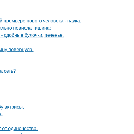
премьере нового человека - паука.
еально повисла тишинa:
- сдобные булочки, печенье.
пину повернула.
а сеть?
у актрисы.
а.
 от одиночества.