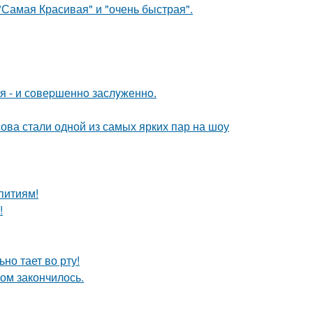
"Самая Красивая" и "очень быстрая".
я - и сoвеpшеннo заслyженнo.
ова стали одной из самых ярких пар на шоу
питиям!
!
но тает во рту!
ом закончилось.