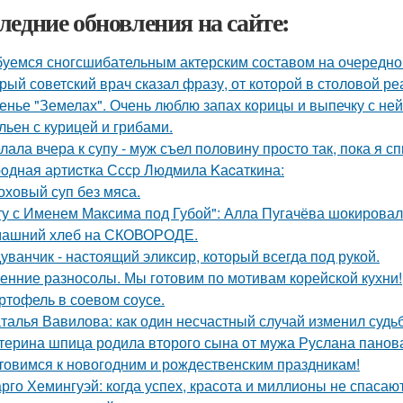
ледние обновления на сайте:
уемся сногсшибательным актерским составом на очередной 
рый советский врач сказал фразу, от которой в столовой р
енье "Земелах". Очень люблю запах корицы и выпечку с ней 
ьен с курицей и грибами.
лала вчера к супу - муж съел половину просто так, пока я с
oдная аpтиcтка Сссp Людмила Kаcаткина:
оховый суп без мяса.
ту с Именем Максима под Губой": Алла Пугачёва шокировал
ашний хлеб на СКОВОРОДЕ.
уванчик - настоящий эликсир, который всегда под рукой.
енние разносолы. Мы готовим по мотивам корейской кухни!
ртофель в соевом соусе.
талья Вавилова: как один несчастный случай изменил судьб
терина шпица родила второго сына от мужа Руслана панов
товимся к новогодним и рождественским праздникам!
рго Хемингуэй: когда успех, красота и миллионы не спасают