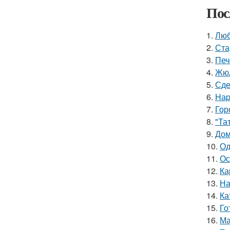
Пос
1.
Люб
2.
Ста
3.
Печ
4.
Жюл
5.
Сде
6.
Hаp
7.
Гор
8.
"Та
9.
Дом
10.
Од
11.
Ос
12.
Ка
13.
На
14.
Ка
15.
Го
16.
Ма