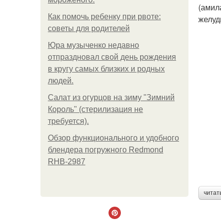
(амил
Как помочь ребенку при рвоте:
желуд
советы для родителей
Юра музыченко недавно
отпраздновал свой день рождения
в кругу самых близких и родных
людей.
Салат из огурцов на зиму "Зимний
Король" (стерилизация не
требуется).
Обзор функционального и удобного
блендера погружного Redmond
RHB-2987
читат