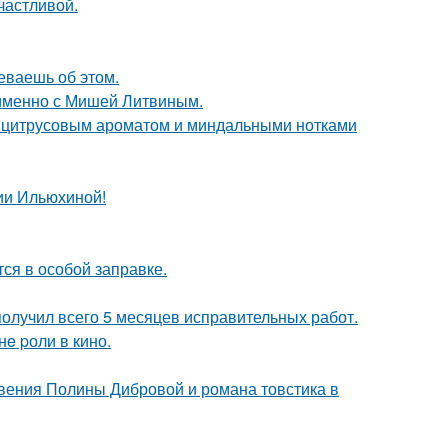
счастливой.
еваешь об этом.
 именно с Мишей Литвиным.
м цитрусовым ароматом и миндальными нотками
ии Ильюхиной!
тся в особой заправке.
получил всего 5 месяцев исправительных работ.
e pоли в кино.
новения Полины Дибровой и романа товстика в