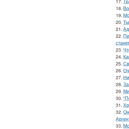
17.
Тр
18.
Во
19.
Мо
20.
Ты
21.
Ад
22.
Пе
стане
23.
Чт
24.
Ка
25.
Св
26.
Оч
27.
Ни
28.
За
29.
Ми
30.
"П
31.
Хр
32.
Он
Арген
33.
Мо