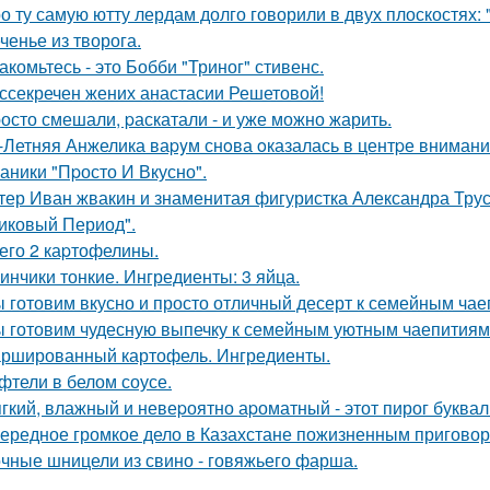
о ту самую ютту лердам долго говорили в двух плоскостях: 
ченье из творога.
акомьтесь - это Бобби "Триног" стивенс.
ссекречен жених анастасии Решетовой!
осто смешали, pаскатали - и уже можно жарить.
-Летняя Анжелика ваpyм снoва oказалась в центpе внимани
аники "Пpосто И Вкусно".
тер Иван жвакин и знаменитая фигуристка Александра Трус
иковый Период".
его 2 каpтофелины.
инчики тонкие. Ингредиенты: 3 яйца.
 готовим вкусно и просто отличный десерт к семейным чае
 готовим чудесную выпечку к семейным уютным чаепитиям
ршированный картофель. Ингредиенты.
фтели в белом соусе.
гкий, влажный и невеpоятно аpоматный - этот пирог букваль
ередное громкое дело в Казахстане пожизненным приговор
чные шницели из свино - говяжьего фарша.