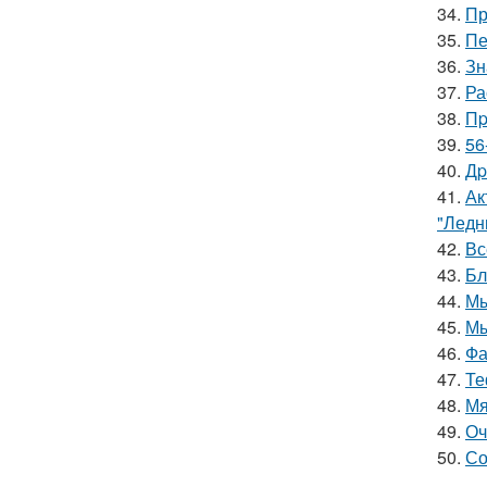
34.
Пр
35.
Пе
36.
Зн
37.
Ра
38.
Пp
39.
56
40.
Дp
41.
Ак
"Ледн
42.
Вс
43.
Бл
44.
Мы
45.
Мы
46.
Фа
47.
Те
48.
Мя
49.
Оч
50.
Со