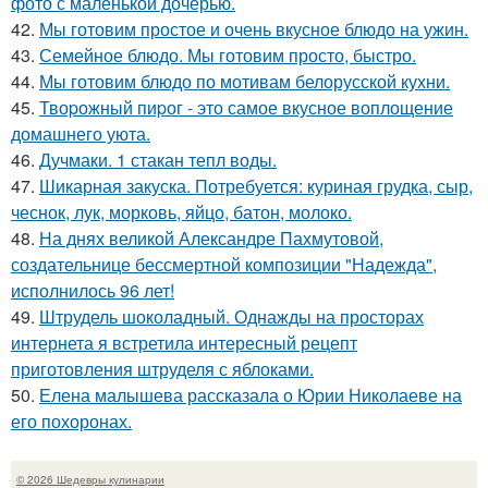
фото с маленькой дочерью.
42.
Мы готовим простое и очень вкусное блюдо на ужин.
43.
Семейное блюдо. Мы готовим просто, быстро.
44.
Мы готовим блюдо по мотивам белорусской кухни.
45.
Твоpожный пиpог - это самое вкусное воплощение
домашнего уюта.
46.
Дучмаки. 1 стакан тепл воды.
47.
Шикарная закуска. Потребуется: куриная грудка, сыр,
чеснок, лук, морковь, яйцо, батон, молоко.
48.
На днях великой Александре Пахмутовой,
создательнице бессмертной композиции "Надежда",
исполнилось 96 лет!
49.
Штрудель шоколадный. Однажды на просторах
интернета я встретила интересный рецепт
приготовления штруделя с яблоками.
50.
Елена малышева рассказала о Юрии Николаеве на
его похоронах.
© 2026 Шедевры кулинарии