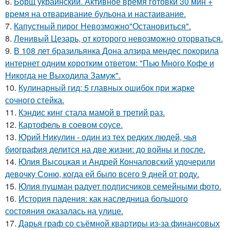
6.
Борщ украинский. Активное время готовки 30 мин +
время на отваривание бульона и настаивание.
7.
Капустный пирог Невозможно"Остановиться".
8.
Ленивый Цезарь, от которого невозможно оторваться.
9.
В 108 лет бразильянка Дона алзира мендес покорила
интернет одним коротким ответом: "Пью Много Кофе и
Никогда не Выходила Замуж".
10.
Кулинарный гид: 5 главных ошибок при жарке
сочного стейка.
11.
Кэндис кинг стала мамой в третий раз.
12.
Картофель в соевом соусе.
13.
Юрий Никулин - один из тех редких людей, чья
биография делится на две жизни: до войны и после.
14.
Юлия Высоцкая и Андрей Кончаловский удочерили
девочку Соню, когда ей было всего 9 дней от роду.
15.
Юлия пушман радует подписчиков семейными фото.
16.
История падения: как наследница большого
состояния оказалась на улице.
17.
Дарья граф со съёмной квартиры из-за финансовых