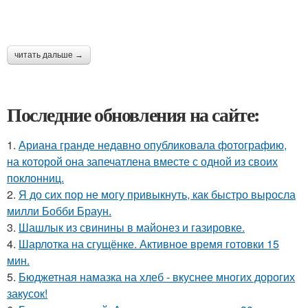
читать дальше →
Последние обновления на сайте:
1.
Ариана гранде недавно опубликовала фотографию,
на которой она запечатлена вместе с одной из своих
поклонниц.
2.
Я до сих пор не могу привыкнуть, как быстро выросла
милли Бобби Браун.
3.
Шашлык из свинины в майонез и газировке.
4.
Шарлотка на сгущёнке. Активное время готовки 15
мин.
5.
Бюджетная намазка на хлеб - вкуснее многих дорогих
закусок!