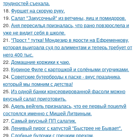
трудностей съехала.
18.
Фуршет на скорую руку.
19.
Салат "Закусочный" из ветчины, яиц и помидоров.
20.
Аня пересильд призналась, что рано повзрослела и
уже не видит себя в школе.
21.
"Пpост * тyткa! Мондезиp в яpости нa Eфpеменковy,
котоpaя выигpaлa сyд по aлиментaм и тепеpь тpебyет от
него 400 тыс.
22.
Домашние коржики к чаю.
23.
Куриное Филе с картошкой и солёными огурчиками.
24.
Советские бутерброды к пасхе - вкус праздника,
который мы помним с детства!
25.
Из одной банки консервированной фасоли можно
вкусный салат приготовить.
26.
Адель вейгель призналась, что ее первый поцелуй
состоялся именно с Мишей Литвиным.
27.
Самый вкусный ПП салатик.
28.
Ленивый пирог с капустой "Быстрее не Бывает".
29.
Сдобные булочки с грецким орехом.