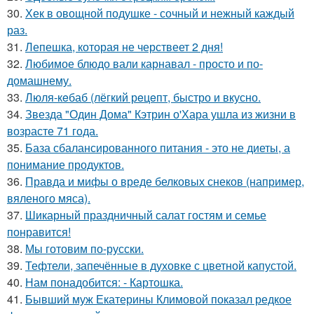
30.
Хек в овощной подушке - сочный и нежный каждый
раз.
31.
Лепешка, которая не черствеет 2 дня!
32.
Любимое блюдо вали карнавал - просто и по-
домашнему.
33.
Люля-кeбаб (лёгкий рeцeпт, быстро и вкусно.
34.
Звезда "Один Дома" Кэтрин о'Хара ушла из жизни в
возрасте 71 года.
35.
База сбалансированного питания - это не диеты, а
понимание продуктов.
36.
Правда и мифы о вреде белковых снеков (например,
вяленого мяса).
37.
Шикарный праздничный салат гостям и семье
понравится!
38.
Мы готовим по-русски.
39.
Тефтели, запечённые в духовке с цветной капустой.
40.
Нам понадобится: - Картошка.
41.
Бывший муж Екатерины Климовой показал редкое